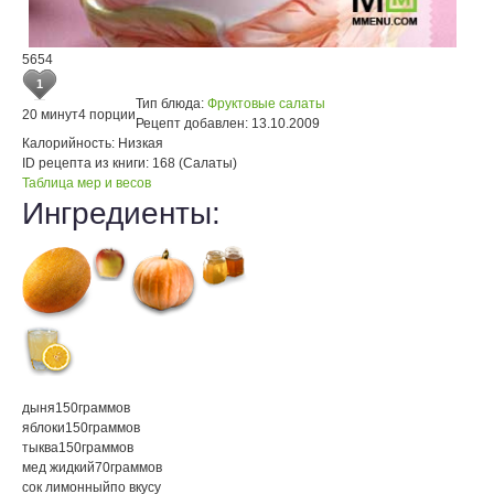
5654
1
Тип блюда:
Фруктовые салаты
20 минут
4 порции
Рецепт добавлен:
13.10.2009
Калорийность:
Низкая
ID рецепта из книги:
168 (Салаты)
Таблица мер и весов
Ингредиенты:
дыня
150
граммов
яблоки
150
граммов
тыква
150
граммов
мед жидкий
70
граммов
сок лимонный
по вкусу