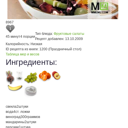
8967
1
Тип блюда:
Фруктовые салаты
45 минут
4 порции
Рецепт добавлен:
13.10.2009
Калорийность:
Низкая
ID рецепта из книги:
1200 (Праздничный стол)
Таблица мер и весов
Ингредиенты:
свекла
2
штуки
вода
4
ст. ложки
виноград
300
граммов
мандарины
2
штуки
персики
1
штука