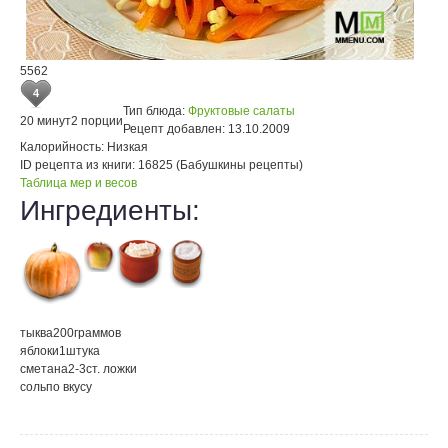
5562
4
Тип блюда:
Фруктовые салаты
20 минут
2 порции
Рецепт добавлен:
13.10.2009
Калорийность:
Низкая
ID рецепта из книги:
16825 (Бабушкины рецепты)
Таблица мер и весов
Ингредиенты:
тыква
200
граммов
яблоки
1
штука
сметана
2-3
ст. ложки
соль
по вкусу