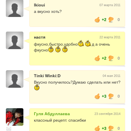
lkioui
07 марта 2011
а вкусно хоть?
+2
0
настя
22 марта 2011
фкусно,быстро,удобно
д а очень
фкусно
+2
0
Tinki Winki:D
04 мая 2011
Вкусно получилось?Думаю сделать или нет?
+3
0
Гуля Абдуллаева
23 сентября 2014
классный рецепт. спасибки
+3
0