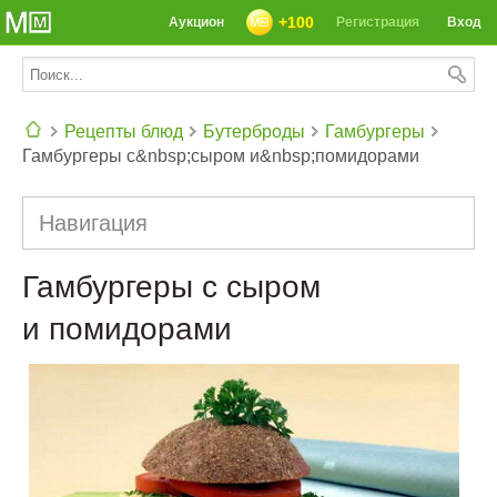
+100
Аукцион
Регистрация
Вход
Рецепты блюд
Бутерброды
Гамбургеры
Гамбургеры с&nbsp;сыром и&nbsp;помидорами
СЕГОДНЯ: 39142 РЕЦЕПТА
Навигация
Гамбургеры с сыром
и помидорами