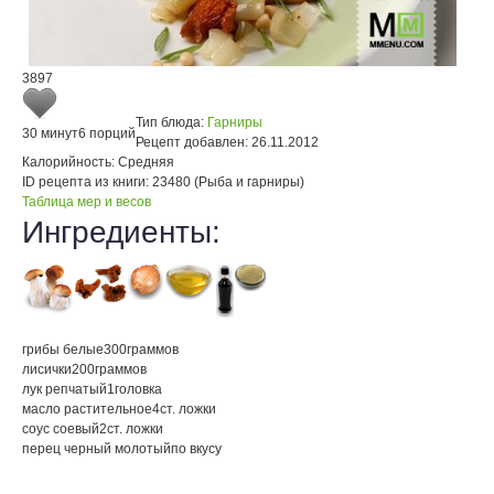
3897
Тип блюда:
Гарниры
30 минут
6 порций
Рецепт добавлен:
26.11.2012
Калорийность:
Средняя
ID рецепта из книги:
23480 (Рыба и гарниры)
Таблица мер и весов
Ингредиенты:
грибы белые
300
граммов
лисички
200
граммов
лук репчатый
1
головка
масло растительное
4
ст. ложки
соус соевый
2
ст. ложки
перец черный молотый
по вкусу