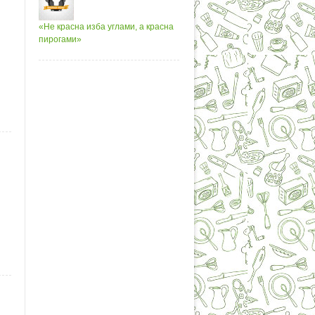
«Не красна изба углами, а красна
пирогами»