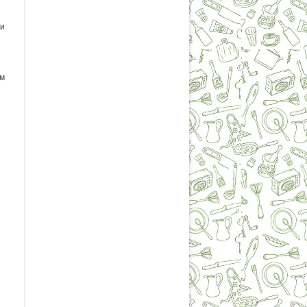
ми
ым