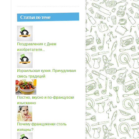
Статьи по теме
Поздравления с Днем
изобретателя...
Израильская кухня. Причудливая
смесь традиций
Постно, вкусно и по-французски
изысканно
Почему француженки столь
изящны?