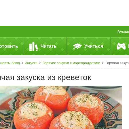
Аукци
отовить
Читать
Учиться
ецепты блюд
Закуски
Горячие закуски с морепродуктами
Горячая закуска из&nbsp;кревет
чая закуска из креветок