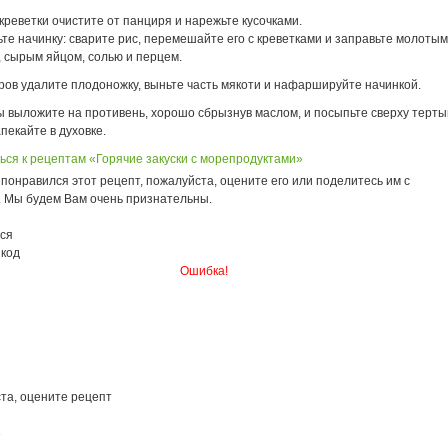
реветки очистите от панциря и нарежьте кусочками.
те начинку: сварите рис, перемешайте его с креветками и заправьте молоты
, сырым яйцом, солью и перцем.
ров удалите плодоножку, выньте часть мякоти и нафаршируйте начинкой.
 выложите на противень, хорошо сбрызнув маслом, и посыпьте сверху терт
пекайте в духовке.
ься к рецептам «Горячие закуски с морепродуктами»
понравился этот рецепт, пожалуйста, оцените его или поделитесь им с
. Мы будем Вам очень признательны.
ся
 код
Ошибка!
та, оцените рецепт
3