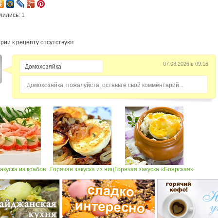
лились: 1
рии к рецепту отсутствуют
07.08.2026 в 09:16
Домохозяйка, пожалуйста, оставьте свой комментарий...
акуска из крабов...
Горячая закуска из яиц
Горячая закуска «Боярская»