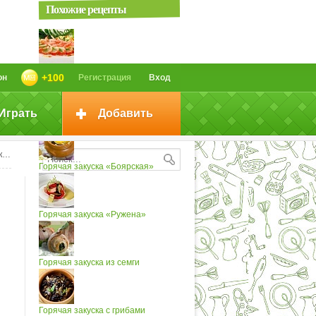
Похожие рецепты
Горячая закуска из крабов...
+100
он
Регистрация
Вход
Играть
Добавить
Горячая закуска из яиц
ок
Горячая закуска «Боярская»
Горячая закуска «Ружена»
Горячая закуска из семги
Горячая закуска с грибами