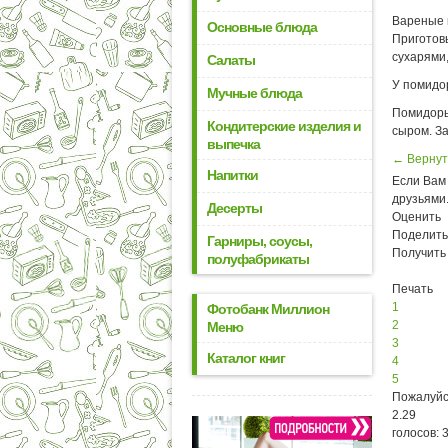
Вареные к
Основные блюда
Приготовь
сухарями
Салаты
У помидо
Мучные блюда
Помидоры
Кондитерские изделия и
сыром. За
выпечка
← Вернут
Напитки
Если Вам 
друзьями
Десерты
Оценить
Поделить
Гарниры, соусы,
Получить
полуфабрикаты
Печать
1
Фотобанк Миллион
2
Меню
3
Каталог книг
4
5
Пожалуйс
2.29
голосов: 