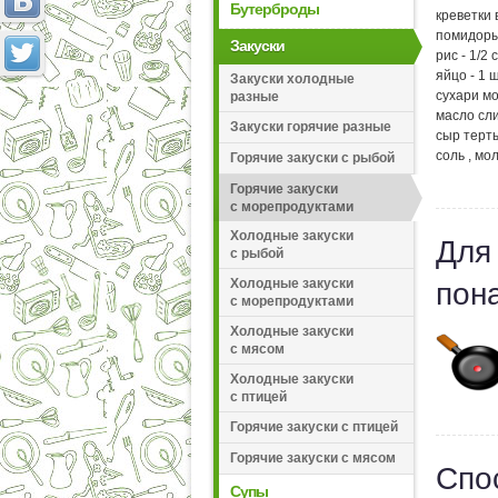
Бутерброды
креветки 
помидоры 
Закуски
рис - 1/2 
яйцо - 1 ш
Закуски холодные
сухари мо
разные
масло сли
Закуски горячие разные
сыр терты
соль , мо
Горячие закуски с рыбой
Горячие закуски
с морепродуктами
Холодные закуски
Для
с рыбой
Холодные закуски
пон
с морепродуктами
Холодные закуски
с мясом
Холодные закуски
с птицей
Горячие закуски с птицей
Горячие закуски с мясом
Спо
Супы