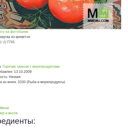
ото на фотобанке
акуска из креветок
7741
:
Горячие закуски с морепродуктами
обавлен:
13.10.2009
ость:
Низкая
а из книги:
3330 (Рыба и морепродукты)
 Меню
ер и весов
редиенты: