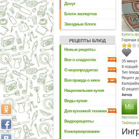
Досуг
Блоги экспертов
Звездные блоги
Купить ф
Горячая з
РЕЦЕПТЫ БЛЮД
Новые рецепты
Все о сладостях
35 минут
8 порций
О морепродуктах
Тип блюда
Рецепт д
Вся правда о мясе
Калорийн
ID рецепт
Национальная кухня
Автор
Виды кухни
Для кухонной техники
Миллион
Видеорецепты
Таблица м
Инг
Консервирование