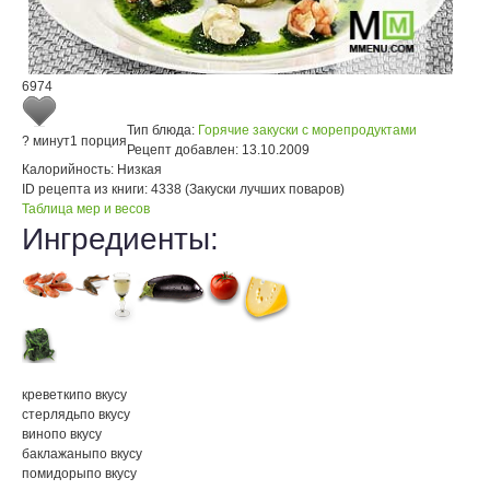
6974
Тип блюда:
Горячие закуски с морепродуктами
? минут
1 порция
Рецепт добавлен:
13.10.2009
Калорийность:
Низкая
ID рецепта из книги:
4338 (Закуски лучших поваров)
Таблица мер и весов
Ингредиенты:
креветки
по вкусу
стерлядь
по вкусу
вино
по вкусу
баклажаны
по вкусу
помидоры
по вкусу