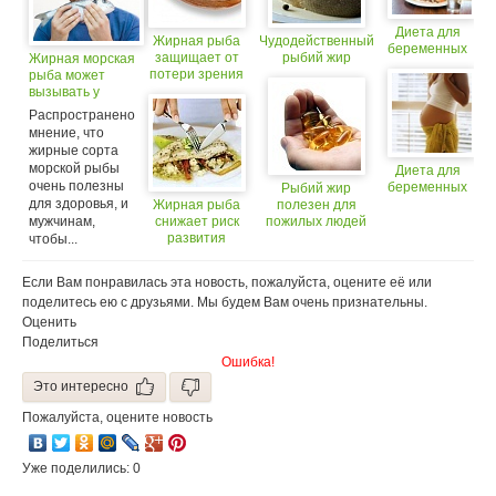
Диета для
Жирная рыба
Чудодейственный
беременных
защищает от
рыбий жир
Жирная морская
потери зрения
рыба может
вызывать у
мужчин опасное
Распространено
заболевание
мнение, что
жирные сорта
морской рыбы
Диета для
очень полезны
беременных
Рыбий жир
для здоровья, и
Жирная рыба
полезен для
мужчинам,
снижает риск
пожилых людей
развития
чтобы...
ревматоидного
артрита
Если Вам понравилась эта новость, пожалуйста, оцените её или
поделитесь ею с друзьями. Мы будем Вам очень признательны.
Оценить
Поделиться
Ошибка!
Это интересно
Пожалуйста, оцените новость
Уже поделились: 0