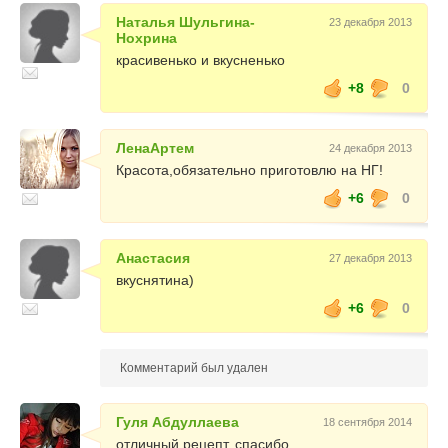
Наталья Шульгина-
23 декабря 2013
Нохрина
красивенько и вкусненько
+8
0
ЛенаАртем
24 декабря 2013
Красота,обязательно приготовлю на НГ!
+6
0
Анастасия
27 декабря 2013
вкуснятина)
+6
0
Комментарий был удален
Гуля Абдуллаева
18 сентября 2014
отличный рецепт, спасибо