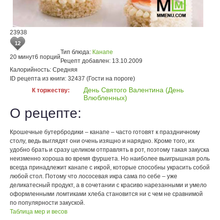
23938
12
Тип блюда:
Канапе
20 минут
6 порций
Рецепт добавлен:
13.10.2009
Калорийность:
Средняя
ID рецепта из книги:
32437 (Гости на пороге)
День Святого Валентина (День
К торжеству:
Влюбленных)
О рецепте:
Крошечные бутербродики – канапе – часто готовят к праздничному
столу, ведь выглядят они очень изящно и нарядно. Кроме того, их
удобно брать и сразу целиком отправлять в рот, поэтому такая закуска
неизменно хороша во время фуршета. Но наиболее выигрышная роль
всегда принадлежит канапе с икрой, которые способны украсить собой
любой стол. Потому что лососевая икра сама по себе – уже
деликатесный продукт, а в сочетании с красиво нарезанными и умело
оформленными ломтиками хлеба становится ни с чем не сравнимой
по популярности закуской.
Таблица мер и весов