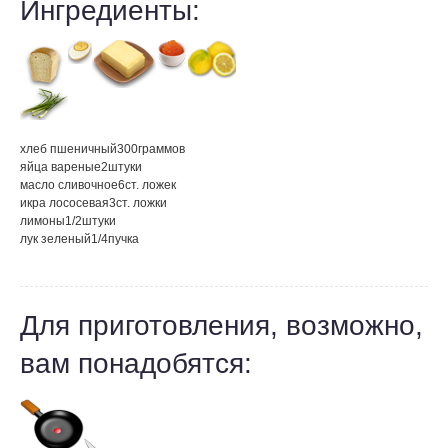
Ингредиенты:
хлеб пшеничный
300
граммов
яйца вареные
2
штуки
масло сливочное
6
ст. ложек
икра лососевая
3
ст. ложки
лимоны
1/2
штуки
лук зеленый
1/4
пучка
Для приготовления, возможно,
вам понадобятся: