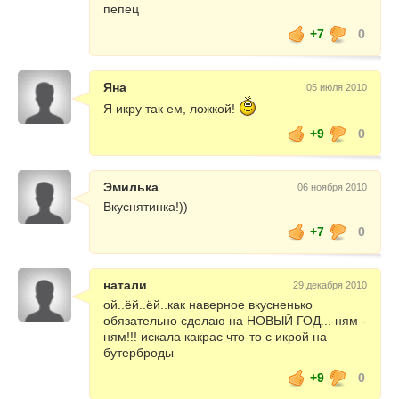
пепец
+7
0
Яна
05 июля 2010
Я икру так ем, ложкой!
+9
0
Эмилька
06 ноября 2010
Вкуснятинка!))
+7
0
натали
29 декабря 2010
ой..ёй..ёй..как наверное вкусненько
обязательно сделаю на НОВЫЙ ГОД... ням -
ням!!! искала какрас что-то с икрой на
бутерброды
+9
0