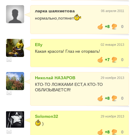
ларка шаяхметова
06 апреля 2011
нормально,потянет
+8
0
Elly
02 января 2013
Какая красота! Глаз не оторвать!
+7
0
Николай НАЗАРОВ
29 ноября 2013
КТО-ТО ЛОЖКАМИ ЕСТ,А КТО-ТО
ОБЛИЗЫВАЕТСЯ!
+8
0
Solomon32
29 ноября 2013
)
+8
0