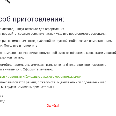
соб приготовления:
очистите, 8 штук оставьте для оформления.
 промойте, срежьте верхнюю часть и удалите перегородки с семенами.
 рис с лимонным соком, рубленой петрушкой, майонезом и измельченными
и. Посолите и поперчите.
е помидорные «чашечки» полученной смесью, оформите креветками и накро
езанной частью.
ромойте, нарежьте кружочками, выложите на блюдо, в центре поместите
ые «чашечки». Оформите зеленью.
ься к рецептам «Холодные закуски с морепродуктами»
понравился этот рецепт, пожалуйста, оцените его или поделитесь им с
. Мы будем Вам очень признательны.
ся
 код
Ошибка!