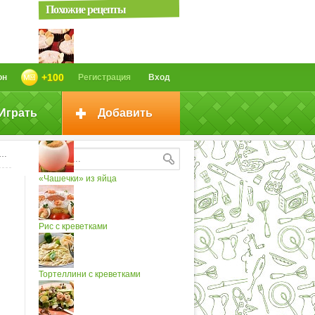
Похожие рецепты
Шоколадные чашечки с кремом
+100
он
Регистрация
Вход
Играть
Добавить
Шоколадные чашечки с кремом
силебаб
«Чашечки» из яйца
Рис с креветками
Тортеллини с креветками