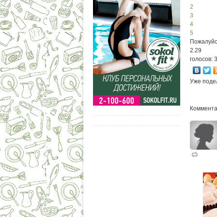
2
3
4
5
Пожалуйс
2.29
голосов: 
Уже поде
Коммента