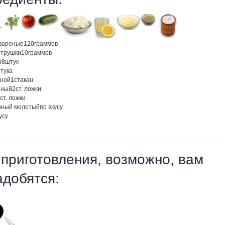
 вареные
120
граммов
етрушки
10
граммов
ы
8
штук
тука
рной
1
стакан
нный
2
ст. ложки
ст. ложки
рный молотый
по вкусу
усу
 приготовления, возможно, вам
адобятся: