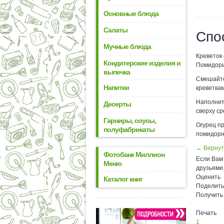
Основные блюда
Салаты
Спо
Мучные блюда
Креветок 
Кондитерские изделия и
Помидоры
выпечка
Смешайте
Напитки
креветкам
Наполнит
Десерты
сверху ср
Гарниры, соусы,
Огурец п
полуфабрикаты
помидорн
← Вернут
Фотобанк Миллион
Если Вам 
Меню
друзьями
Оценить
Каталог книг
Поделить
Получить
Печать
1