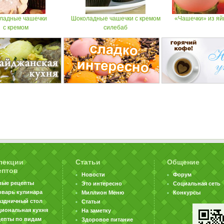
ладные чашечки
Шоколадные чашечки с кремом
«Чашечки» из яй
с кремом
силебаб
лекции
Статьи
Общение
ептов
Новости
Форум
вые рецепты
Это интересно
Социальная сеть
оварь кулинара
Миллион Меню
Конкурсы
аздничный стол
Статьи
циональная кухня
На заметку
цепты по видам
Здоровое питание