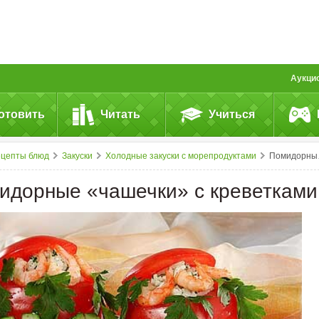
Аукци
отовить
Читать
Учиться
ецепты блюд
Закуски
Холодные закуски с морепродуктами
Помидорные &laquo;чашечки&raquo; с&nbsp;креветками
идорные «чашечки» с креветками