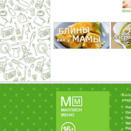
Шоко
Кол
рец
Но
Сл
Пр
На
Ре