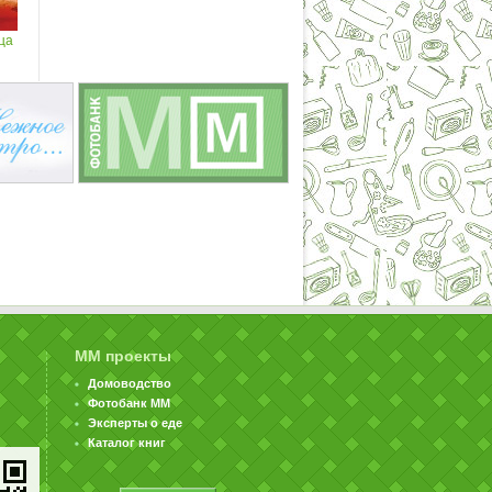
ца
ММ проекты
Домоводство
Фотобанк ММ
Эксперты о еде
Каталог книг