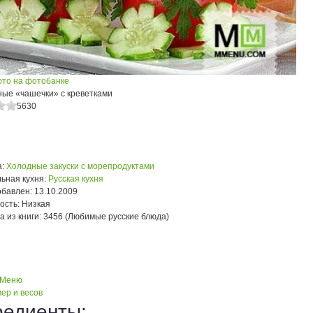
ото на фотобанке
ые «чашечки» с креветками
5630
:
Холодные закуски с морепродуктами
ьная кухня:
Русская кухня
обавлен:
13.10.2009
ость:
Низкая
а из книги:
3456 (Любимые русские блюда)
 Меню
ер и весов
редиенты: