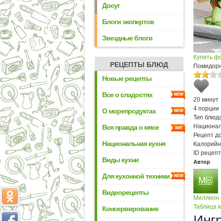
Досуг
Блоги экспертов
Звездные блоги
Купить ф
РЕЦЕПТЫ БЛЮД
Помидорн
Новые рецепты
Все о сладостях
20 минут
4 порции
О морепродуктах
Тип блюда
Национал
Вся правда о мясе
Рецепт д
Национальная кухня
Калорийн
ID рецепт
Виды кухни
Автор
Для кухонной техники
Видеорецепты
Миллион
Таблица м
Консервирование
Инг