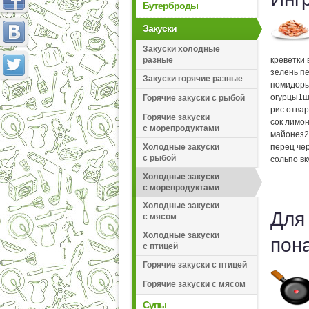
Бутерброды
Закуски
Закуски холодные
креветки
разные
зелень п
Закуски горячие разные
помидор
огурцы
1
ш
Горячие закуски с рыбой
рис отва
Горячие закуски
сок лимо
с морепродуктами
майонез
2
перец че
Холодные закуски
с рыбой
соль
по вк
Холодные закуски
с морепродуктами
Холодные закуски
Для
с мясом
Холодные закуски
пон
с птицей
Горячие закуски с птицей
Горячие закуски с мясом
Супы