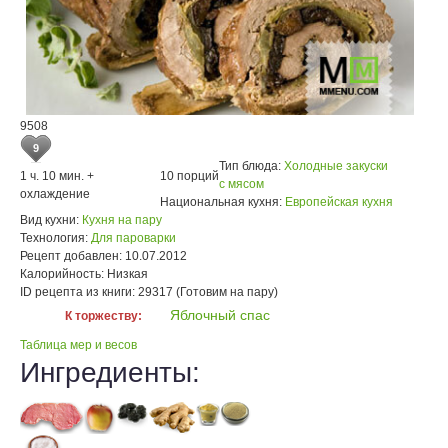
9508
9
Тип блюда:
Холодные закуски
1 ч. 10 мин. +
10 порций
с мясом
охлаждение
Национальная кухня:
Европейская кухня
Вид кухни:
Кухня на пару
Технология:
Для пароварки
Рецепт добавлен:
10.07.2012
Калорийность:
Низкая
ID рецепта из книги:
29317 (Готовим на пару)
Яблочный спас
К торжеству:
Таблица мер и весов
Ингредиенты: