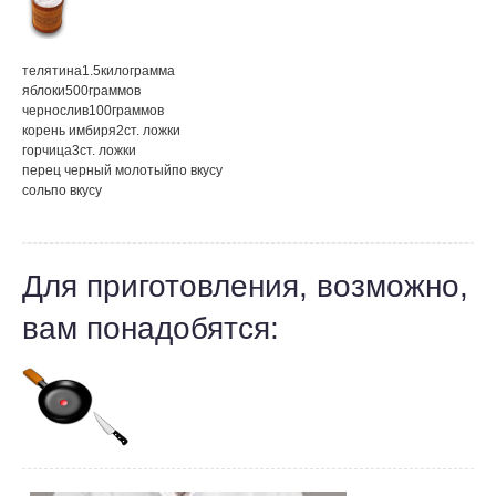
телятина
1.5
килограмма
яблоки
500
граммов
чернослив
100
граммов
корень имбиря
2
ст. ложки
горчица
3
ст. ложки
перец черный молотый
по вкусу
соль
по вкусу
Для приготовления, возможно,
вам понадобятся: