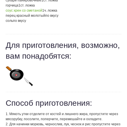
сухари панировочные
1
ст. ложка
горчица
1
ст. ложка
соус хрен со сметаной
1
ч. ложка
перец красный молотый
по вкусу
соль
по вкусу
Для приготовления, возможно,
вам понадобятся:
Способ приготовления:
1. Мякоть утки отделите от костей и лишнего жира, пропустите через
мясорубку, посолите, поперчите, перемешайте и охладите.
2. Для начинки морковь, чернослив, лук, чеснок и рис пропустите через