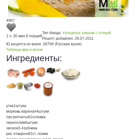
4967
Тип блюда:
Холодные закуски с птицей
1 ч. 30 мин.
6 порций
Рецепт добавлен:
28.07.2011
ID рецепта из книги:
38799 (Русская кухня)
Таблица мер и весов
Ингредиенты:
утка
1
штука
морковь вареная
4
штуки
лук репчатый
1
головка
чернослив
4
штуки
чеснок
3-4
зубчика
рис отварной
2
ст. ложки