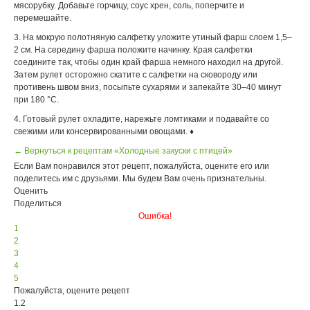
мясорубку. Добавьте горчицу, соус хрен, соль, поперчите и
перемешайте.
3. На мокрую полотняную салфетку уложите утиный фарш слоем 1,5–
2 см. На середину фарша положите начинку. Края салфетки
соедините так, чтобы один край фарша немного находил на другой.
Затем рулет осторожно скатите с салфетки на сковороду или
противень швом вниз, посыпьте сухарями и запекайте 30–40 минут
при 180 °С.
4. Готовый рулет охладите, нарежьте ломтиками и подавайте со
свежими или консервированными овощами. ♦
← Вернуться к рецептам «Холодные закуски с птицей»
Если Вам понравился этот рецепт, пожалуйста, оцените его или
поделитесь им с друзьями. Мы будем Вам очень признательны.
Оценить
Поделиться
Ошибка!
1
2
3
4
5
Пожалуйста, оцените рецепт
1.2