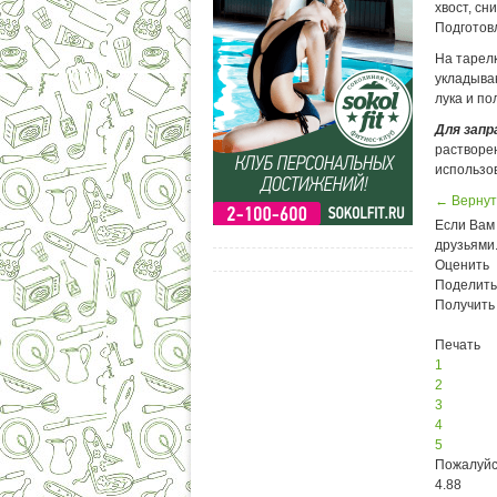
хвост, сн
Подготов
На тарелк
укладыва
лука и по
Для запр
растворен
использов
← Вернут
Если Вам 
друзьями
Оценить
Поделить
Получить
Печать
1
2
3
4
5
Пожалуйс
4.88