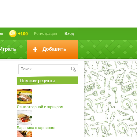
+100
он
Регистрация
Вход
Играть
Добавить
Похожие рецепты
Язык отварной с гарниром
Баранина с гарниром