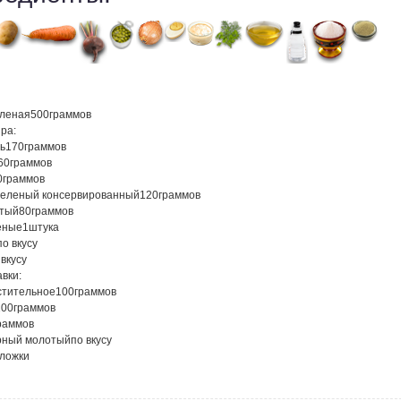
оленая
500
граммов
ра:
ь
170
граммов
60
граммов
0
граммов
зеленый консервированный
120
граммов
атый
80
граммов
еные
1
штука
по вкусу
 вкусу
вки:
стительное
100
граммов
100
граммов
раммов
рный молотый
по вкусу
 ложки