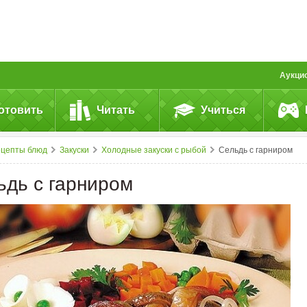
Аукци
отовить
Читать
Учиться
ецепты блюд
Закуски
Холодные закуски с рыбой
Сельдь с гарниром
ьдь с гарниром