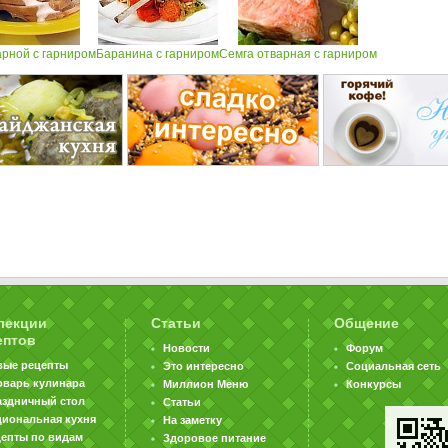
арной с гарниром
Баранина с гарниром
Семга отварная с гарниром
лекции
Статьи
Общение
ептов
Новости
Форум
вые рецепты
Это интересно
Социальная сеть
оварь кулинара
Миллион Меню
Конкурсы
аздничный стол
Статьи
циональная кухня
На заметку
цепты по видам
Здоровое питание