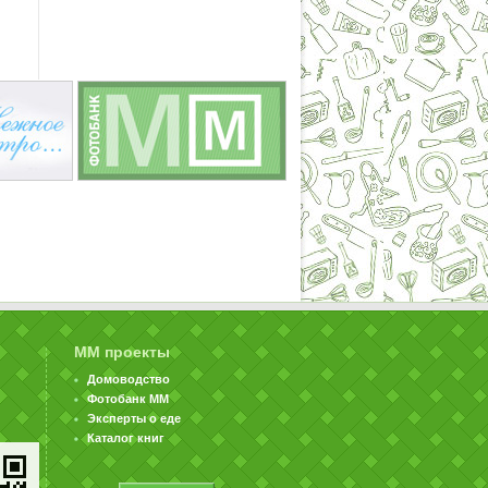
ММ проекты
Домоводство
Фотобанк ММ
Эксперты о еде
Каталог книг