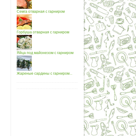
Семга отварная с гарниром
Горбуша отварная с гарниром
Яйца под майонезом с гарниром
Жареные сардины с гарниром...