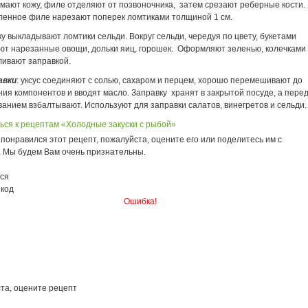
имают кожу, филе отделяют от позвоночника, затем срезают реберные кости.
ленное филе нарезают поперек ломтиками толщиной 1 см.
у выкладывают ломтики сельди. Вокруг сельди, чередуя по цвету, букетами
ют нарезанные овощи, дольки яиц, горошек. Оформляют зеленью, колечками
ливают заправкой.
авки
: уксус соединяют с солью, сахаром и перцем, хорошо перемешивают до
ия компонентов и вводят масло. Заправку хранят в закрытой посуде, а пере
анием взбалтывают. Используют для заправки салатов, винегретов и сельди.
ься к рецептам «Холодные закуски с рыбой»
понравился этот рецепт, пожалуйста, оцените его или поделитесь им с
. Мы будем Вам очень признательны.
ся
 код
Ошибка!
та, оцените рецепт