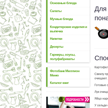
Основные блюда
Для
Салаты
пон
Мучные блюда
Кондитерские изделия и
выпечка
Напитки
Десерты
Гарниры, соусы,
Спо
полуфабрикаты
Картофел
Фотобанк Миллион
Свеклу пр
Меню
очищают.
Каталог книг
Готовые 
Лук очищ
Яйцо нар
У сельди