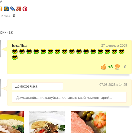
16
лились: 0
ии (1):
lora4ka
27 февраля 2009
+3
0
07.08.2026 в 14:25
Домохозяйка, пожалуйста, оставьте свой комментарий...