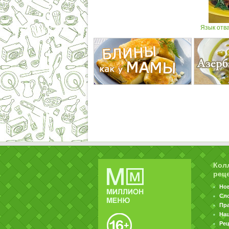
Язык отв
Кол
рец
Но
Сл
Пр
На
Ре