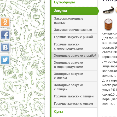
Бутерброды
Закуски
Закуски холодные
разные
Закуски горячие разные
сельдь с
Горячие закуски с рыбой
Для гарни
картофел
Горячие закуски
морковь
1
с морепродуктами
свекла
13
Холодные закуски с рыбой
горошек 
лук репч
Холодные закуски
яйца вар
с морепродуктами
заправка
Холодные закуски
зелень
по
с мясом
Для запра
Холодные закуски
масло ра
с птицей
уксус 3%
сахар
10
г
Горячие закуски с птицей
перец че
Горячие закуски с мясом
соль
1/2
ч.
Супы