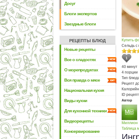
Досуг
Блоги экспертов
Звездные блоги
Купить ф
РЕЦЕПТЫ БЛЮД
Сельдь с
Новые рецепты
1
Все о сладостях
40 минут
О морепродуктах
4 порции
Тип блюда
Вся правда о мясе
Рецепт д
Калорийн
Национальная кухня
ID рецепт
Виды кухни
Автор
Для кухонной техники
Видеорецепты
Миллион
Таблица м
Консервирование
Инг