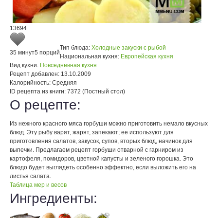
13694
Тип блюда:
Холодные закуски с рыбой
35 минут
5 порций
Национальная кухня:
Европейская кухня
Вид кухни:
Повседневная кухня
Рецепт добавлен:
13.10.2009
Калорийность:
Средняя
ID рецепта из книги:
7372 (Постный стол)
О рецепте:
Из нежного красного мяса горбуши можно приготовить немало вкусных
блюд. Эту рыбу варят, жарят, запекают; ее используют для
приготовления салатов, закусок, супов, вторых блюд, начинок для
выпечки. Предлагаем рецепт горбуши отварной с гарниром из
картофеля, помидоров, цветной капусты и зеленого горошка. Это
блюдо будет выглядеть особенно эффектно, если выложить его на
листья салата.
Таблица мер и весов
Ингредиенты: