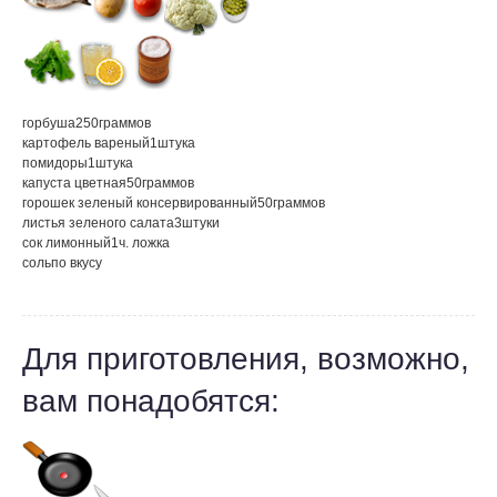
горбуша
250
граммов
картофель вареный
1
штука
помидоры
1
штука
капуста цветная
50
граммов
горошек зеленый консервированный
50
граммов
листья зеленого салата
3
штуки
сок лимонный
1
ч. ложка
соль
по вкусу
Для приготовления, возможно,
вам понадобятся: