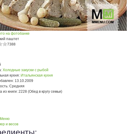
ото на фотобанке
кий паштет
7388
й
:
Холодные закуски с рыбой
ьная кухня:
Итальянская кухня
обавлен:
13.10.2009
ость:
Средняя
а из книги:
2228 (Обед в кругу семьи)
 Меню
ер и весов
редиенты: