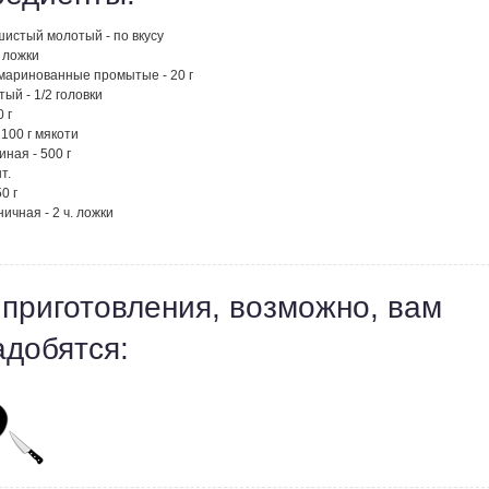
шистый молотый - по вкусу
. ложки
маринованные промытые - 20 г
тый - 1/2 головки
 г
 100 г мякоти
иная - 500 г
т.
0 г
ичная - 2 ч. ложки
 приготовления, возможно, вам
адобятся: