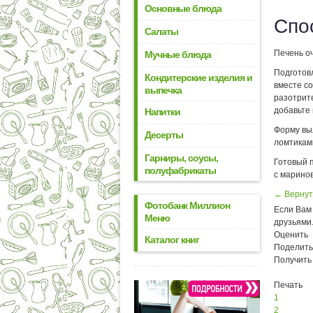
Основные блюда
Спо
Салаты
Печень оч
Мучные блюда
Подготов
Кондитерские изделия и
вместе с
выпечка
разотрит
добавьте 
Напитки
Форму вы
Десерты
ломтиками
Гарниры, соусы,
Готовый 
полуфабрикаты
с марино
← Вернут
Фотобанк Миллион
Если Вам 
Меню
друзьями
Оценить
Каталог книг
Поделить
Получить
Печать
1
2