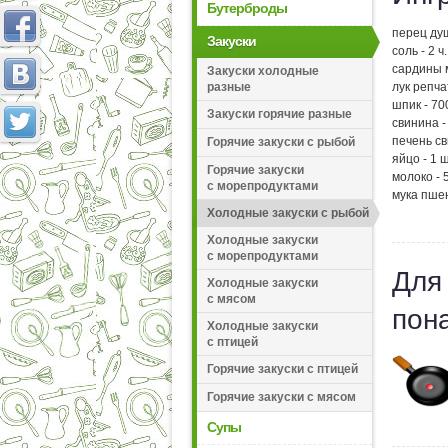
Бутерброды
перец ду
Закуски
соль - 2 ч
сардины 
Закуски холодные
разные
лук репча
шпик - 700
Закуски горячие разные
свинина -
печень св
Горячие закуски с рыбой
яйцо - 1 ш
Горячие закуски
молоко - 5
с морепродуктами
мука пшен
Холодные закуски с рыбой
Холодные закуски
с морепродуктами
Для
Холодные закуски
с мясом
пон
Холодные закуски
с птицей
Горячие закуски с птицей
Горячие закуски с мясом
Супы