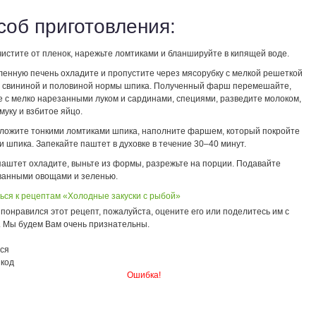
соб приготовления:
истите от пленок, нарежьте ломтиками и бланшируйте в кипящей воде.
ленную печень охладите и пропустите через мясорубку с мелкой решеткой
о свининой и половиной нормы шпика. Полученный фарш перемешайте,
е с мелко нарезанными луком и сардинами, специями, разведите молоком,
муку и взбитое яйцо.
ложите тонкими ломтиками шпика, наполните фаршем, который покройте
 шпика. Запекайте паштет в духовке в течение 30–40 минут.
паштет охладите, выньте из формы, разрежьте на порции. Подавайте
ванными овощами и зеленью.
ься к рецептам «Холодные закуски с рыбой»
понравился этот рецепт, пожалуйста, оцените его или поделитесь им с
. Мы будем Вам очень признательны.
ся
 код
Ошибка!