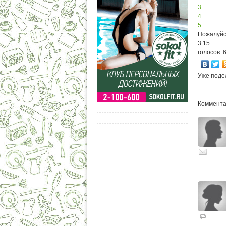
3
4
5
Пожалуйс
3.15
голосов: 
Уже поде
Комментар