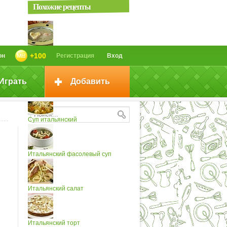
Похожие рецепты
Итальянский суп
+100
он
Регистрация
Вход
Играть
Добавить
Итальянский суп (2)
Суп итальянский
Итальянский фасолевый суп
Итальянский салат
Итальянский торт