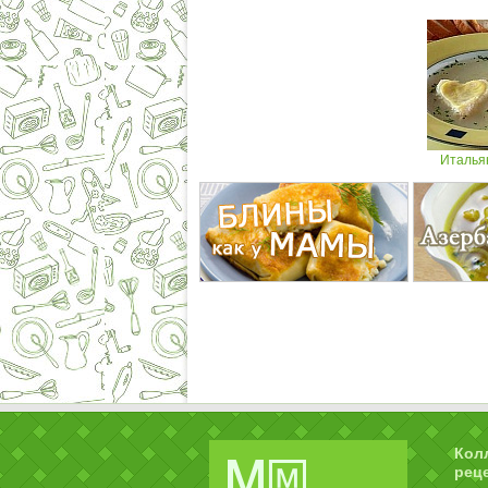
Италья
Кол
рец