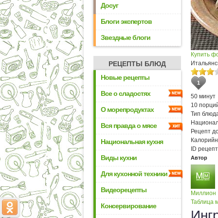
Досуг
Блоги экспертов
Звездные блоги
Купить ф
РЕЦЕПТЫ БЛЮД
Итальянс
Новые рецепты
1
Все о сладостях
50 минут
10 порци
О морепродуктах
Тип блюда
Национал
Вся правда о мясе
Рецепт д
Калорийн
Национальная кухня
ID рецепт
Виды кухни
Автор
Для кухонной техники
Видеорецепты
Миллион
Таблица м
Консервирование
Инг