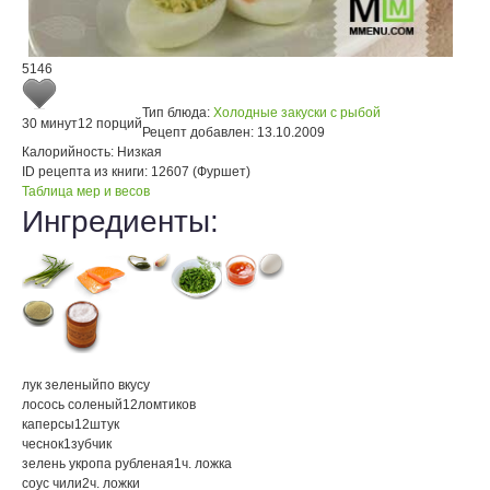
5146
Тип блюда:
Холодные закуски с рыбой
30 минут
12 порций
Рецепт добавлен:
13.10.2009
Калорийность:
Низкая
ID рецепта из книги:
12607 (Фуршет)
Таблица мер и весов
Ингредиенты:
лук зеленый
по вкусу
лосось соленый
12
ломтиков
каперсы
12
штук
чеснок
1
зубчик
зелень укропа рубленая
1
ч. ложка
соус чили
2
ч. ложки