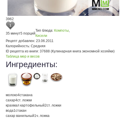
3962
1
Тип блюда:
Компоты
,
35 минут
5 порций
Кисели
Рецепт добавлен:
23.06.2011
Калорийность:
Средняя
ID рецепта из книги:
37688 (Кулинарная книга экономной хозяйки)
Таблица мер и весов
Ингредиенты:
молоко
4
стакана
сахар
4
ст. ложки
крахмал картофельный
2
ст. ложки
вода
1
стакан
сахар ванильный
1
ч. ложка