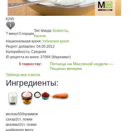
6295
1
Тип блюда:
Компоты
,
? минут
3 порции
Кисели
Национальная кухня:
Узбекская кухня
Рецепт добавлен:
04.05.2012
Калорийность:
Средняя
ID рецепта из книги:
37066 (Мархамат)
Пятница на Масленой неделе —
К торжеству:
Тещины вечерки
Таблица мер и весов
Ингредиенты:
молоко
500
граммов
сахар
2
ст. ложки
крахмал
2
ст. ложки
шафран
по вкусу