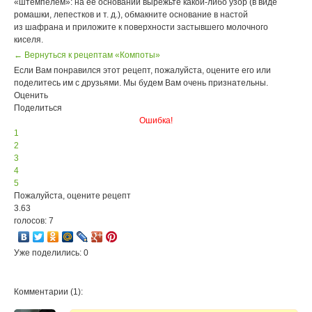
«штемпелем»: на ее основании вырежьте
какой-либо
узор (в виде
ромашки, лепестков и т. д.), обмакните основание в настой
из шафрана и приложите к поверхности застывшего молочного
киселя.
← Вернуться к рецептам «Компоты»
Если Вам понравился этот рецепт, пожалуйста, оцените его или
поделитесь им с друзьями. Мы будем Вам очень признательны.
Оценить
Поделиться
Ошибка!
1
2
3
4
5
Пожалуйста, оцените рецепт
3.63
голосов: 7
Уже поделились: 0
Комментарии (1):