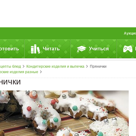
Аукци
отовить
Читать
Учиться
ецепты блюд
Кондитерские изделия и выпечка
Прянички
рские изделия разные
нички