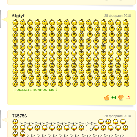
6tgtyf
28 февраля 2010
Показать полностью ↓
+4
-1
765756
28 февраля 2010
>-(>-(>-(>-(>-(>-(>-(>-(>-(>-(>-(>- (>-(>-(
:- O
>-(>-(>-(>-(>-(>-(>-(>-(>-(>- (>-(>-(>-(>-(>-(>-(>-(>-