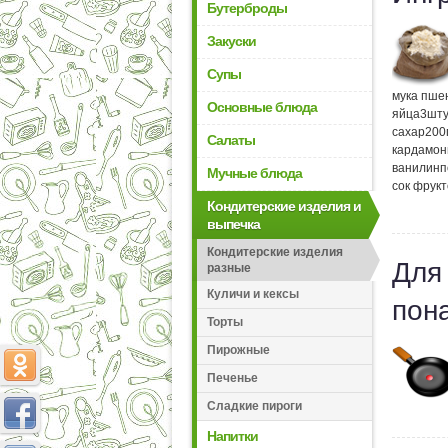
Бутерброды
Закуски
Супы
мука пше
Основные блюда
яйца
3
шту
сахар
200
Салаты
кардамон
ванилин
п
Мучные блюда
сок фрук
Кондитерские изделия и
выпечка
Кондитерские изделия
Для
разные
Куличи и кексы
пон
Торты
Пирожные
Печенье
Сладкие пироги
Напитки