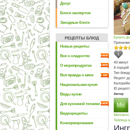
Досуг
Блоги экспертов
Звездные блоги
Купить ф
РЕЦЕПТЫ БЛЮД
Прянички
Новые рецепты
1
Все о сладостях
40 минут
О морепродуктах
8 порций
Тип блюда
Вся правда о мясе
Рецепт д
Калорийн
Национальная кухня
ID рецепт
Виды кухни
Автор
Для кухонной техники
Видеорецепты
Миллион
Таблица м
Консервирование
Инг