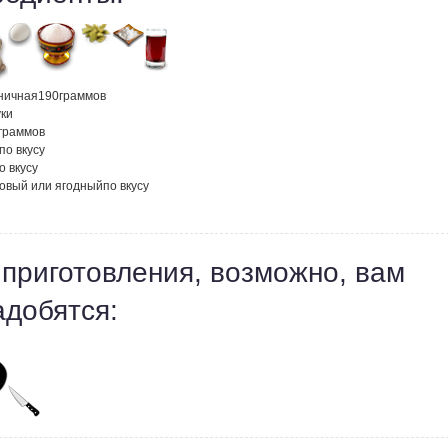
ничная
190
граммов
ки
граммов
по вкусу
о вкусу
товый или ягодный
по вкусу
 приготовления, возможно, вам
адобятся: