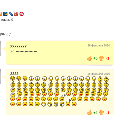
7
лились: 0
ии (5):
yyyyyyyy
28 февраля 2010
:-q -----------------
+5
-1
2222
28 февраля 2010
:- P
:- P
+4
-1