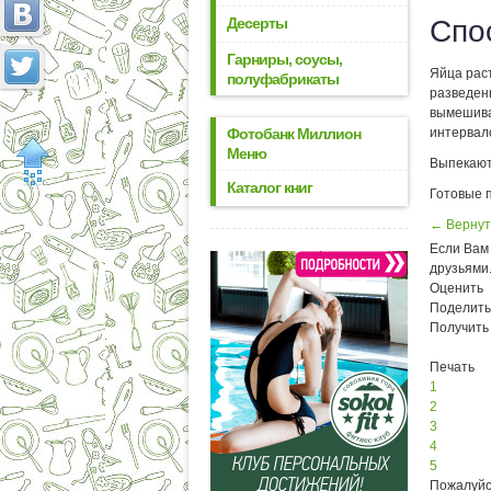
Десерты
Спо
Гарниры, соусы,
Яйца рас
полуфабрикаты
разведен
вымешива
Фотобанк Миллион
интервало
Меню
Выпекают
Каталог книг
Готовые 
← Вернут
Если Вам 
друзьями
Оценить
Поделить
Получить
Печать
1
2
3
4
5
Пожалуйс