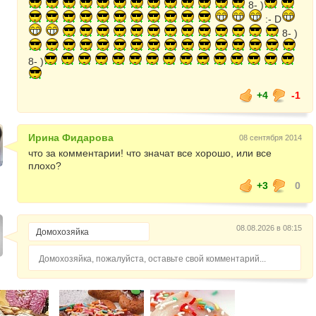
8- )
:- D
:- D
8- )
:- D
:- D
8- )
:- D
:- D
+4
-1
:- D
:- D
:- D
Ирина Фидарова
08 сентября 2014
:- D
что за комментарии! что значат все хорошо, или все
8- )
плохо?
8- )
8- )
+3
0
08.08.2026 в 08:15
Домохозяйка, пожалуйста, оставьте свой комментарий...