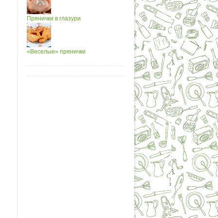
Прянички в глазури
«Веселые» прянички