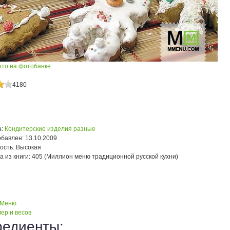
ото на фотобанке
4180
:
Кондитерские изделия разные
обавлен:
13.10.2009
ость:
Высокая
а из книги:
405 (Миллион меню традиционной русской кухни)
 Меню
ер и весов
редиенты: