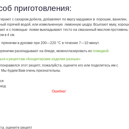
соб приготовления:
тирают с сахаром добела, добавляют по вкусу кардамон в порошке, ванилин,
ный горячей водой, или измельченную лимонную цедру. Всыпают муку, хорош
ют и с помощью ложки выкладывают тесто на смазанный маслом противень 
м в 4 см.
 прянички в духовке при 200—220 °С в течение 7—10 минут.
прянички раскладывают на блюде, можноглазировать их
помадкой
.
ься к рецептам «Кондитерские изделия разные»
понравился этот рецепт, пожалуйста, оцените его или поделитесь им с
. Мы будем Вам очень признательны.
ся
 код
Ошибка!
та, оцените рецепт