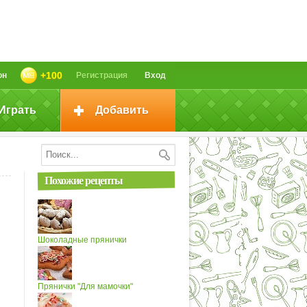
+100
он
Регистрация
Вход
Играть
Добавить
Похожие рецепты
Шоколадные прянички
Прянички "Для мамочки"