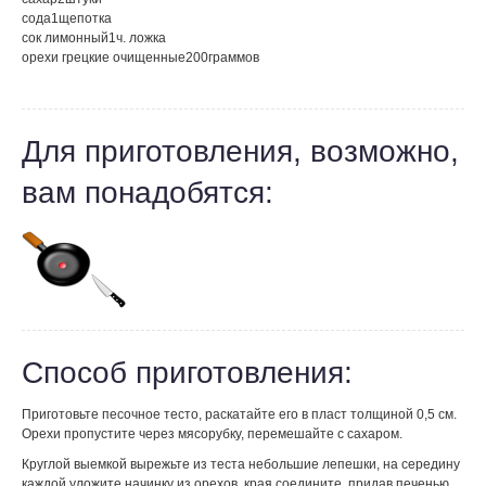
сода
1
щепотка
сок лимонный
1
ч. ложка
орехи грецкие очищенные
200
граммов
Для приготовления, возможно,
вам понадобятся:
Способ приготовления:
Приготовьте песочное тесто, раскатайте его в пласт толщиной 0,5 см.
Орехи пропустите через мясорубку, перемешайте с сахаром.
Круглой выемкой вырежьте из теста небольшие лепешки, на середину
каждой уложите начинку из орехов, края соедините, придав печенью