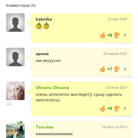
Комментарии (6):
kaketka
15 мая 2008
+6
0
арина
20 апреля 2011
как вкууусно
+7
0
Oksana Oksana
03 июля 2014
очень аппетитно выглядят)) сразу сделать
захотелось)
+5
0
Татьяна
18 августа 2014
мммммммммммм