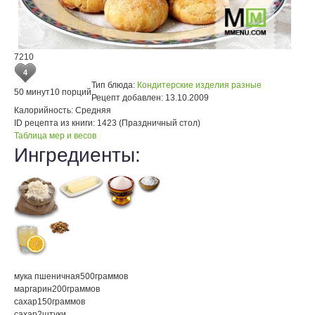
7210
4
Тип блюда:
Кондитерские изделия разные
50 минут
10 порций
Рецепт добавлен:
13.10.2009
Калорийность:
Средняя
ID рецепта из книги:
1423 (Праздничный стол)
Таблица мер и весов
Ингредиенты:
мука пшеничная
500
граммов
маргарин
200
граммов
сахар
150
граммов
сахар
2
штуки