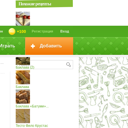
Похожие рецепты
Пирожки из фило теста
+100
он
Регистрация
Вход
Играть
Добавить
Баклава с орехами
и
Баклава (2)
Баклава
Баклава «Батуми»...
Тесто Фило Крустас