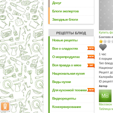
Досуг
Блоги экспертов
Звездные блоги
Купить ф
РЕЦЕПТЫ БЛЮД
Баклава 
Новые рецепты
Все о сладостях
1 час
О морепродуктах
4 порции
Тип блюда
Вся правда о мясе
Национал
Рецепт д
Национальная кухня
Калорийн
Виды кухни
ID рецепт
Автор
Для кухонной техники
Видеорецепты
Миллион
Консервирование
Таблица м