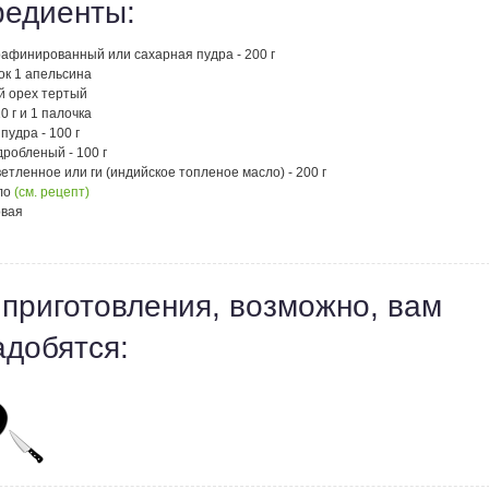
редиенты:
рафинированный или сахарная пудра - 200 г
ок 1 апельсина
й орех тертый
0 г и 1 палочка
пудра - 100 г
робленый - 100 г
етленное или ги (индийское топленое масло) - 200 г
ло
(см. рецепт)
овая
 приготовления, возможно, вам
адобятся: