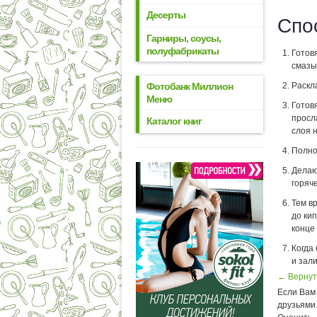
Десерты
Спо
Гарниры, соусы,
полуфабрикаты
Готов
смазы
Фотобанк Миллион
Раскл
Меню
Готов
просл
Каталог книг
слоя 
Полно
Делаю
горяче
Тем в
до ки
конце
Когда
и зал
← Вернут
Если Вам 
друзьями