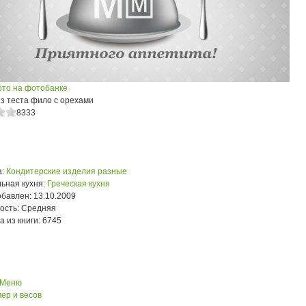
ото на фотобанке
из теста фило с орехами
8333
:
Кондитерские изделия разные
ьная кухня:
Греческая кухня
обавлен:
13.10.2009
ость:
Средняя
а из книги:
6745
 Меню
ер и весов