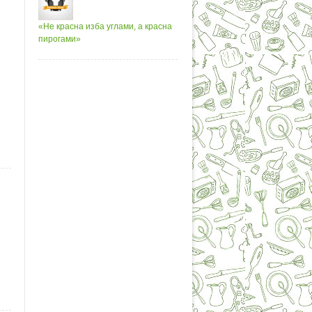
«Не красна изба углами, а красна
пирогами»