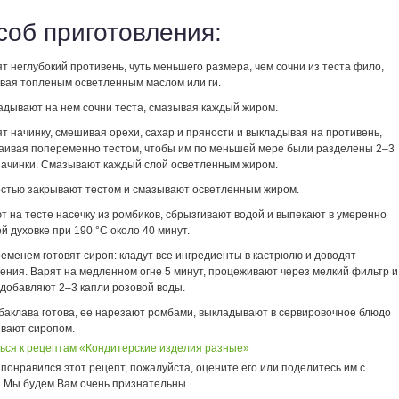
соб приготовления:
ят неглубокий противень, чуть меньшего размера, чем сочни из теста фило,
вая топленым осветленным маслом или ги.
адывают на нем сочни теста, смазывая каждый жиром.
ят начинку, смешивая орехи, сахар и пряности и выкладывая на противень,
аивая попеременно тестом, чтобы им по меньшей мере были разделены 2–3
начинки. Смазывают каждый слой осветленным жиром.
стью закрывают тестом и смазывают осветленным жиром.
т на тесте насечку из ромбиков, сбрызгивают водой и выпекают в умеренно
й духовке при 190 °С около 40 минут.
ременем готовят сироп: кладут все ингредиенты в кастрюлю и доводят
пения. Варят на медленном огне 5 минут, процеживают через мелкий фильтр и
 добавляют 2–3 капли розовой воды.
 баклава готова, ее нарезают ромбами, выкладывают в сервировочное блюдо
ивают сиропом.
ься к рецептам «Кондитерские изделия разные»
понравился этот рецепт, пожалуйста, оцените его или поделитесь им с
. Мы будем Вам очень признательны.