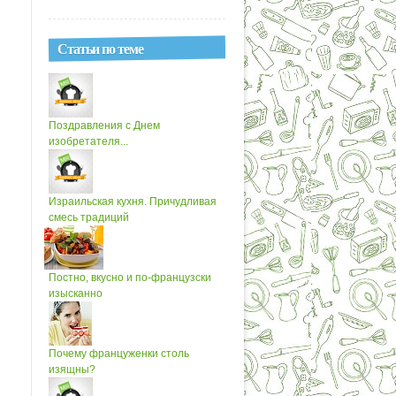
Статьи по теме
Поздравления с Днем
изобретателя...
Израильская кухня. Причудливая
смесь традиций
Постно, вкусно и по-французски
изысканно
Почему француженки столь
изящны?