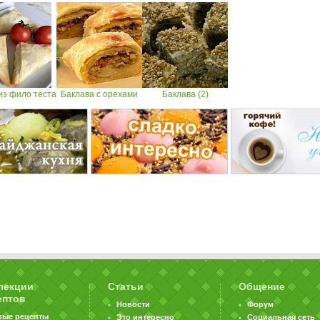
из фило теста
Баклава с орехами
Баклава (2)
лекции
Статьи
Общение
ептов
Новости
Форум
вые рецепты
Это интересно
Социальная сеть