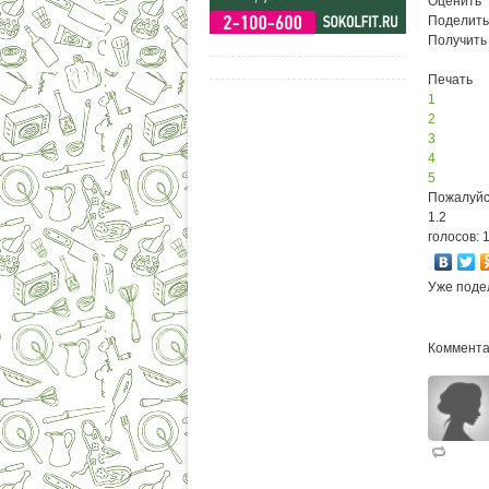
Оценить
Поделить
Получить
Печать
1
2
3
4
5
Пожалуйс
1.2
голосов: 
Уже поде
Коммента