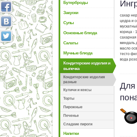
Инг
Бутерброды
Закуски
сахар не
цедра и с
Супы
мускатны
корица - 1
Основные блюда
сахарная 
Салаты
миндаль д
масло осв
Мучные блюда
тесто фи
вода роз
Кондитерские изделия и
выпечка
Кондитерские изделия
разные
Для
Куличи и кексы
пон
Торты
Пирожные
Печенье
Сладкие пироги
Напитки