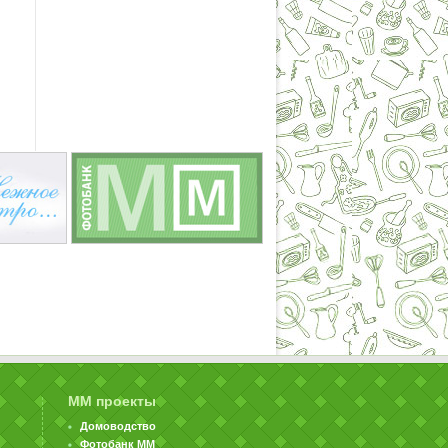
ММ проекты
Домоводство
Фотобанк ММ