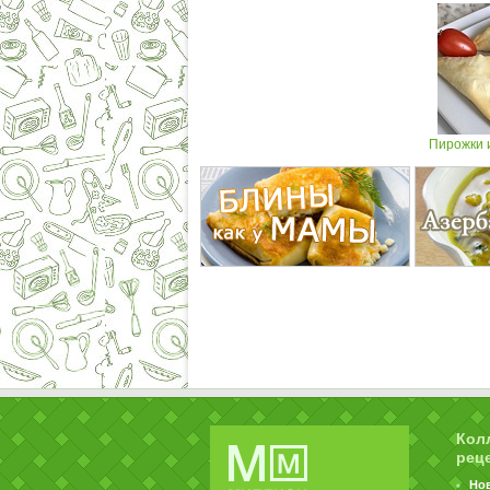
Пирожки 
Кол
рец
Но