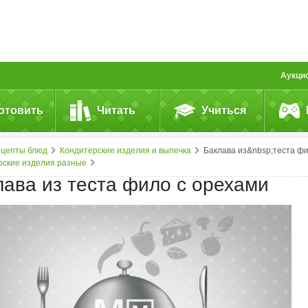
Аукци
отовить
Читать
Учиться
ецепты блюд
Кондитерские изделия и выпечка
Баклава из&nbsp;теста фило с&nbsp;орехам
рские изделия разные
лава из теста фило с орехами