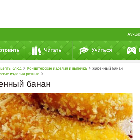
Аукци
отовить
Читать
Учиться
ецепты блюд
Кондитерские изделия и выпечка
жаренный банан
рские изделия разные
енный банан