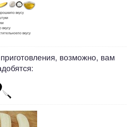
крошки
по вкусу
штуки
ки
о вкусу
стительное
по вкусу
 приготовления, возможно, вам
адобятся: