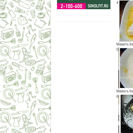
4
Макать ба
5
Макать б
6