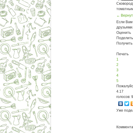
Сковороду
томатным
← Вернут
Если Вам 
друзьями
Оценить
Поделить
Получить
Печать
1
2
3
4
5
Пожалуйс
4.17
голосов: 
Уже поде
Комментар