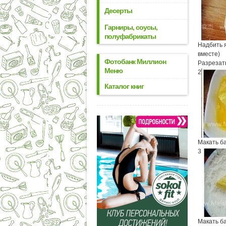
Десерты
Гарниры, соусы,
полуфабрикаты
Надбить 
вместе)
Фотобанк Миллион
Разрезат
Меню
2
Каталог книг
Макать ба
3
Макать ба