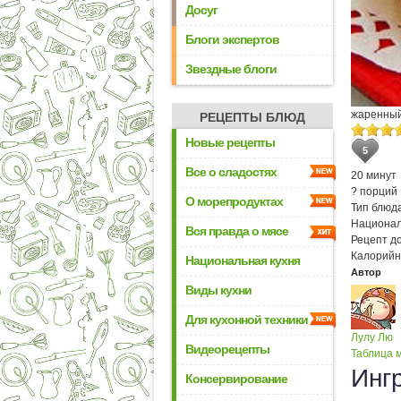
Досуг
Блоги экспертов
Звездные блоги
жаренный
РЕЦЕПТЫ БЛЮД
Новые рецепты
5
Все о сладостях
20 минут
? порций
О морепродуктах
Тип блюда
Национал
Вся правда о мясе
Рецепт д
Калорийн
Национальная кухня
Автор
Виды кухни
Для кухонной техники
Лулу Лю
Видеорецепты
Таблица м
Инг
Консервирование