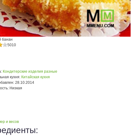
 банан
5010
:
Кондитерские изделия разные
ьная кухня:
Китайская кухня
обавлен:
28.10.2014
ость:
Низкая
ер и весов
редиенты: