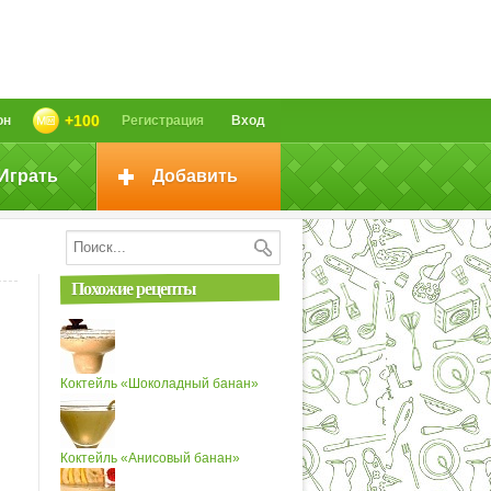
+100
он
Регистрация
Вход
Играть
Добавить
Похожие рецепты
Коктейль «Шоколадный банан»
Коктейль «Анисовый банан»