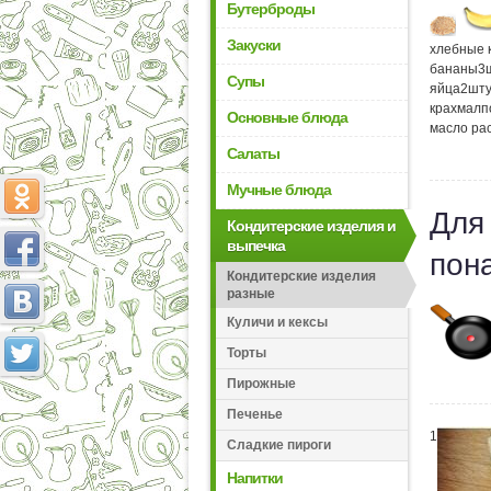
Бутерброды
Закуски
хлебные 
бананы
3
Супы
яйца
2
шту
крахмал
п
Основные блюда
масло ра
Салаты
Мучные блюда
Для
Кондитерские изделия и
выпечка
пон
Кондитерские изделия
разные
Куличи и кексы
Торты
Пирожные
Печенье
1
Сладкие пироги
Напитки