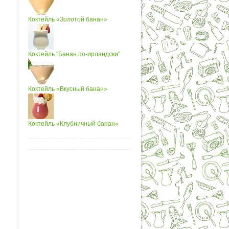
Коктейль «Золотой банан»
Коктейль "Банан по-ирландски"
Коктейль «Вкусный банан»
Коктейль «Клубничный банан»