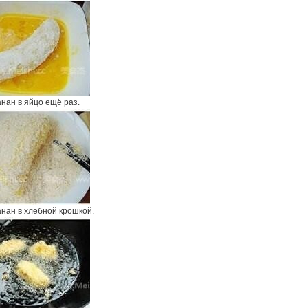
нан в яйцо ещё раз.
анан в хлебной крошкой.