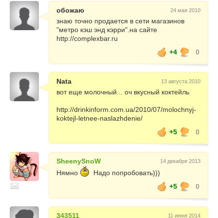
обожаю
24 мая 2010
знаю точно продается в сети магазинов
"метро кэш энд кэрри".на сайте
http://complexbar.ru
+4
0
Nata
13 августа 2010
вот еще молочный... оч вкусный коктейль
http://drinkinform.com.ua/2010/07/molochnyj-
koktejl-letnee-naslazhdenie/
+5
0
SheenySnoW
14 декабря 2013
Нямно
Надо попробовать)))
+5
0
343511
11 июня 2014