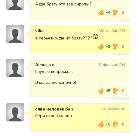
А где брать эти все сиропы?
+4
0
vika
22 октября 2009
а серьёзно,где их брать????
+3
0
Alexa_xx
10 февраля 2010
Глупые вопросы....
В магазине конечно!
+5
0
сява человек бар
01 марта 2010
бери сироп манин
+5
0