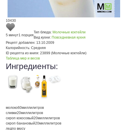
10430
Тип блюда:
Молочные коктейли
5 минут
1 порция
Вид кухни:
Повседневная кухня
Рецепт добавлен:
13.10.2009
Калорийность:
Средняя
ID рецепта из книги:
23899 (Молочные коктейли)
Таблица мер и весов
Ингредиенты:
молоко
60
миллилитров
сливки
20
миллилитров
сироп кокосовый
20
миллилитров
сироп банановый
20
миллилитров
лед
по вкусу