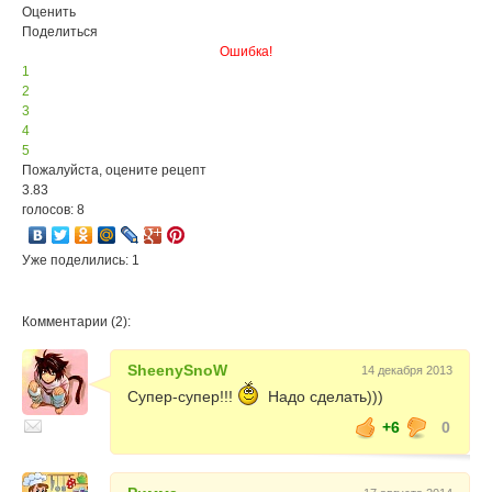
Оценить
Поделиться
Ошибка!
1
2
3
4
5
Пожалуйста, оцените рецепт
3.83
голосов: 8
Уже поделились: 1
Комментарии (2):
SheenySnoW
14 декабря 2013
Супер-супер!!!
Надо сделать)))
+6
0