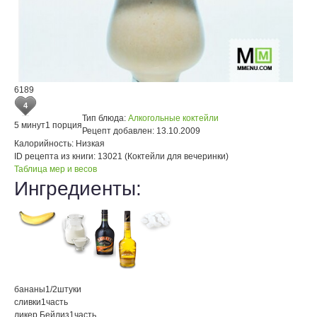
6189
4
Тип блюда:
Алкогольные коктейли
5 минут
1 порция
Рецепт добавлен:
13.10.2009
Калорийность:
Низкая
ID рецепта из книги:
13021 (Коктейли для вечеринки)
Таблица мер и весов
Ингредиенты:
бананы
1/2
штуки
сливки
1
часть
ликер Бейлиз
1
часть