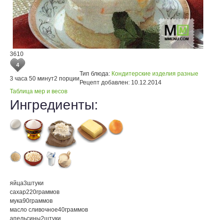
3610
4
Тип блюда:
Кондитерские изделия разные
3 часа 50 минут
2 порции
Рецепт добавлен:
10.12.2014
Таблица мер и весов
Ингредиенты:
яйца
3
штуки
сахар
220
граммов
мука
90
граммов
масло сливочное
40
граммов
апельсины
2
штуки