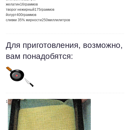
желатин
16
граммов
творог нежирный
175
граммов
йогурт
400
граммов
сливки 35% жирности
250
миллилитров
Для приготовления, возможно,
вам понадобятся:
1