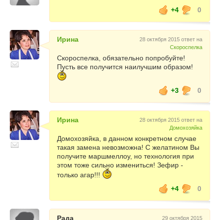
+4
0
Ирина
28 октября 2015 ответ на
Скороспелка
Скороспелка, обязательно попробуйте!
Пусть все получится наилучшим образом!
+3
0
Ирина
28 октября 2015 ответ на
Домохозяйка
Домохозяйка, в данном конкретном случае
такая замена невозможна! С желатином Вы
получите маршмеллоу, но технология при
этом тоже сильно измениться! Зефир -
только агар!!!
+4
0
Рада
29 октября 2015