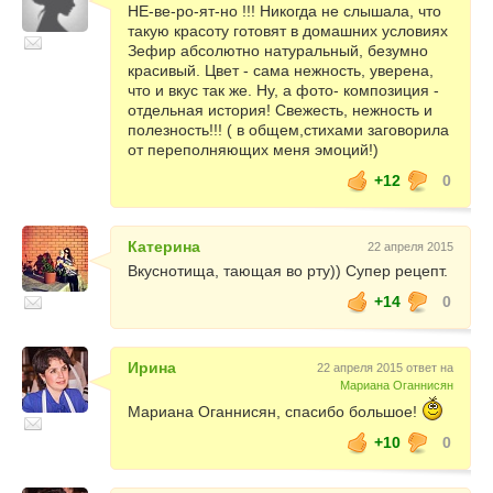
НЕ-ве-ро-ят-но !!! Никогда не слышала, что
такую красоту готовят в домашних условиях
Зефир абсолютно натуральный, безумно
красивый. Цвет - сама нежность, уверена,
что и вкус так же. Ну, а фото- композиция -
отдельная история! Свежесть, нежность и
полезность!!! ( в общем,стихами заговорила
от переполняющих меня эмоций!)
+12
0
Катерина
22 апреля 2015
Вкуснотища, тающая во рту)) Супер рецепт.
+14
0
Ирина
22 апреля 2015 ответ на
Мариана Оганнисян
Мариана Оганнисян, спасибо большое!
+10
0