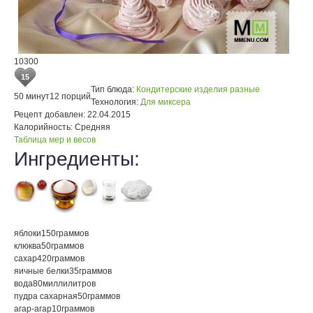
10300
15
Тип блюда:
Кондитерские изделия разные
50 минут
12 порций
Технология:
Для миксера
Рецепт добавлен:
22.04.2015
Калорийность:
Средняя
Таблица мер и весов
Ингредиенты:
яблоки
150
граммов
клюква
50
граммов
сахар
420
граммов
яичные белки
35
граммов
вода
80
миллилитров
пудра сахарная
50
граммов
агар-агар
10
граммов