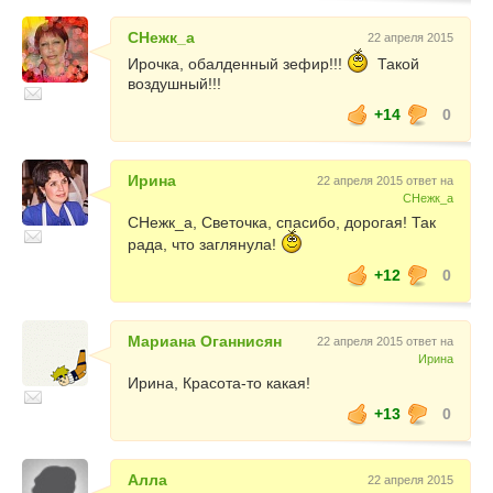
СНежк_а
22 апреля 2015
Ирочка, обалденный зефир!!!
Такой
воздушный!!!
+14
0
Ирина
22 апреля 2015 ответ на
СНежк_а
СНежк_а, Светочка, спасибо, дорогая! Так
рада, что заглянула!
+12
0
Мариана Оганнисян
22 апреля 2015 ответ на
Ирина
Ирина, Красота-то какая!
+13
0
Алла
22 апреля 2015