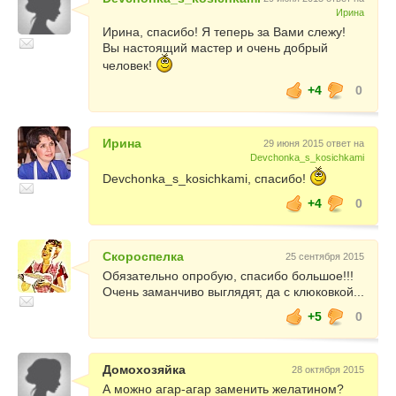
Ирина
Ирина, спасибо! Я теперь за Вами слежу!
Вы настоящий мастер и очень добрый
человек!
+4
0
Ирина
29 июня 2015 ответ на
Devchonka_s_kosichkami
Devchonka_s_kosichkami, спасибо!
+4
0
Скороспелка
25 сентября 2015
Обязательно опробую, спасибо большое!!!
Очень заманчиво выглядят, да с клюковкой...
+5
0
Домохозяйка
28 октября 2015
А можно агар-агар заменить желатином?