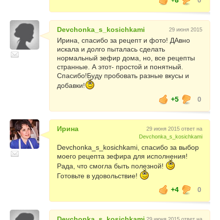
+8
0
Devchonka_s_kosichkami
29 июня 2015
Ирина, спасибо за рецепт и фото! ДАвно
искала и долго пыталась сделать
нормальный зефир дома, но, все рецепты
странные. А этот- простой и понятный.
Спасибо!Буду пробовать разные вкусы и
добавки!
+5
0
Ирина
29 июня 2015 ответ на
Devchonka_s_kosichkami
Devchonka_s_kosichkami, спасибо за выбор
моего рецепта зефира для исполнения!
Рада, что смогла быть полезной!
Готовьте в удовольствие!
+4
0
Devchonka_s_kosichkami
29 июня 2015 ответ на