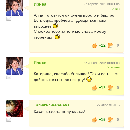
Ирина
22 апреля 2015 ответ на
Алла
Алла, готовится он очень просто и быстро!
Есть одна проблема - дождаться пока
высохнет
Спасибо тебе за теплые слова моему
творению!
+12
0
Ирина
22 апреля 2015 ответ на
Катерина
Катерина, спасибо большое! Так и есть.... он
действительно тает во рту!
+12
0
Tamara Shepeleva
22 апреля 2015
Какая красота получилась!
+15
0