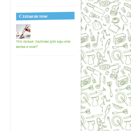
Статьи по теме
Что лучше: палочки для еды или
вилка и нож?