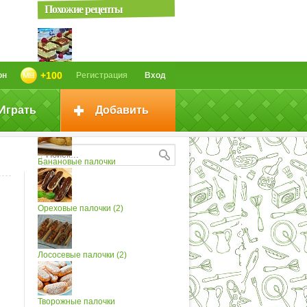
Похожие рецепты
Бисквитные пирожные из шпината
+100
он
Регистрация
Вход
Играть
Добавить
Бисквитные оладьи с чёрной...
Банановые палочки
Ореховые палочки (2)
Лососевые палочки (2)
Творожные палочки