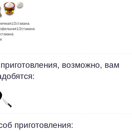
ничная
1/2
стакана
тофельная
1/2
стакана
5
стакана
к
 приготовления, возможно, вам
адобятся:
соб приготовления: