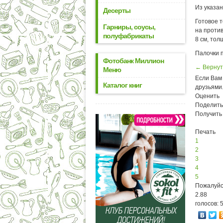
Из указан
Десерты
Готовое т
Гарниры, соусы,
на проти
полуфабрикаты
8 см, тол
Палочки 
Фотобанк Миллион
← Вернут
Меню
Если Вам 
Каталог книг
друзьями
Оценить
Поделить
Получить
Печать
1
2
3
4
5
Пожалуйс
2.88
голосов: 