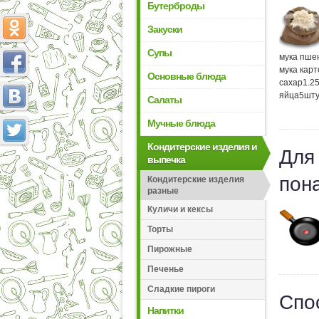
Бутерброды
Закуски
Супы
мука пше
мука кар
Основные блюда
сахар
1.2
яйца
5
шту
Салаты
Мучные блюда
Кондитерские изделия и
Для
выпечка
пон
Кондитерские изделия
разные
Куличи и кексы
Торты
Пирожные
Печенье
Сладкие пироги
Спо
Напитки