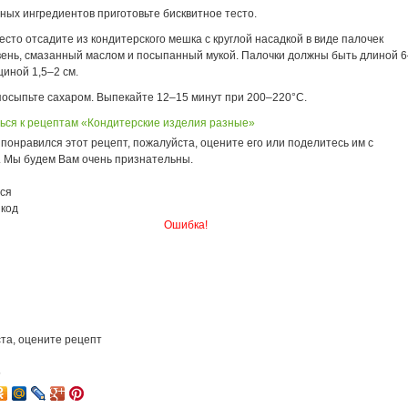
ных ингредиентов приготовьте бисквитное тесто.
есто отсадите из кондитерского мешка с круглой насадкой в виде палочек
вень, смазанный маслом и посыпанный мукой. Палочки должны быть длиной 6
щиной 1,5–2 см.
посыпьте сахаром. Выпекайте 12–15 минут при 200–220°С.
ься к рецептам «Кондитерские изделия разные»
понравился этот рецепт, пожалуйста, оцените его или поделитесь им с
. Мы будем Вам очень признательны.
ся
 код
Ошибка!
та, оцените рецепт
5