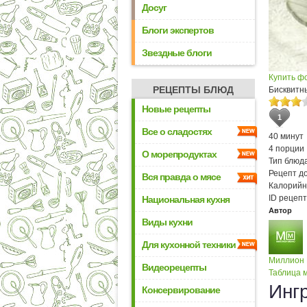
Досуг
Блоги экспертов
Звездные блоги
Купить ф
РЕЦЕПТЫ БЛЮД
Бисквитн
Новые рецепты
1
Все о сладостях
40 минут
4 порции
О морепродуктах
Тип блюда
Рецепт д
Вся правда о мясе
Калорийн
ID рецепт
Национальная кухня
Автор
Виды кухни
Для кухонной техники
Миллион
Видеорецепты
Таблица м
Инг
Консервирование