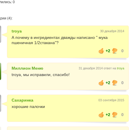
лились: 0
ии (4):
troya
30 декабря 2014
А почему в ингредиентах дважды написано " мука
пшеничная 1/2стакана"?
+2
0
Миллион Меню
31 декабря 2014 ответ на
troya
troya, мы исправили, спасибо!
+2
0
Сахаринка
03 сентября 2015
хорошие палочки
+2
0