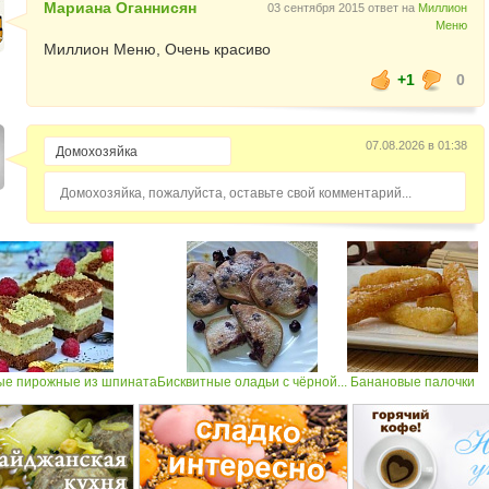
Мариана Оганнисян
03 сентября 2015 ответ на
Миллион
Меню
Миллион Меню, Очень красиво
+1
0
07.08.2026 в 01:38
Домохозяйка, пожалуйста, оставьте свой комментарий...
ые пирожные из шпината
Бисквитные оладьи с чёрной...
Банановые палочки