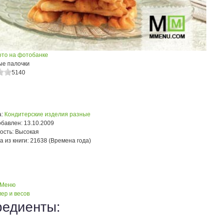
ото на фотобанке
ые палочки
5140
:
Кондитерские изделия разные
обавлен:
13.10.2009
ость:
Высокая
а из книги:
21638 (Времена года)
 Меню
ер и весов
редиенты: