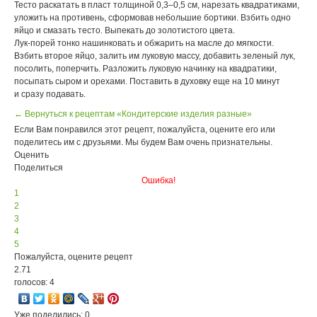
Тесто раскатать в пласт толщиной 0,3–0,5 см, нарезать квадратиками,
уложить на противень, сформовав небольшие бортики. Взбить одно
яйцо и смазать тесто. Выпекать до золотистого цвета.
Лук-порей тонко нашинковать и обжарить на масле до мягкости.
Взбить второе яйцо, залить им луковую массу, добавить зеленый лук,
посолить, поперчить. Разложить луковую начинку на квадратики,
посыпать сыром и орехами. Поставить в духовку еще на 10 минут
и сразу подавать.
← Вернуться к рецептам «Кондитерские изделия разные»
Если Вам понравился этот рецепт, пожалуйста, оцените его или
поделитесь им с друзьями. Мы будем Вам очень признательны.
Оценить
Поделиться
Ошибка!
1
2
3
4
5
Пожалуйста, оцените рецепт
2.71
голосов: 4
Уже поделились: 0