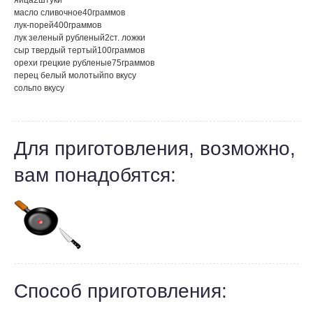
яйца
2
штуки
масло сливочное
40
граммов
лук-порей
400
граммов
лук зеленый рубленый
2
ст. ложки
сыр твердый тертый
100
граммов
орехи грецкие рубленые
75
граммов
перец белый молотый
по вкусу
соль
по вкусу
Для приготовления, возможно,
вам понадобятся:
Способ приготовления: