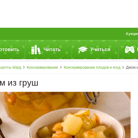
Аукци
отовить
Читать
Учиться
ецепты блюд
Консервирование
Консервирование плодов и ягод
Джем из гру
м из груш