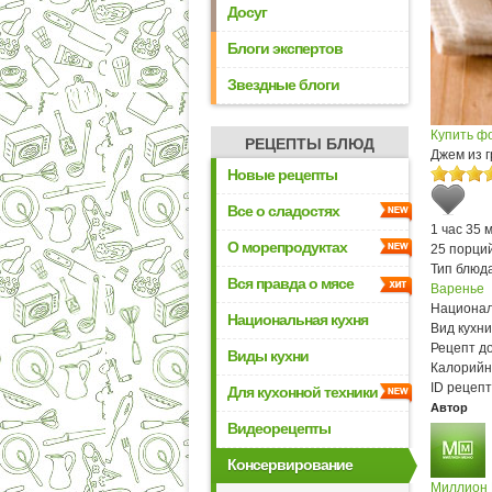
Досуг
Блоги экспертов
Звездные блоги
Купить ф
РЕЦЕПТЫ БЛЮД
Джем из 
Новые рецепты
Все о сладостях
1 час 35 
О морепродуктах
25 порци
Тип блюда
Вся правда о мясе
Варенье
Национал
Национальная кухня
Вид кухни
Рецепт д
Виды кухни
Калорийн
ID рецепт
Для кухонной техники
Автор
Видеорецепты
Консервирование
Миллион