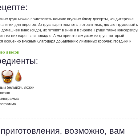
ецепте:
тных груш можно приготовить немало вкусных блюд: десерты, кондитерские
начинки для пирогов. Из груш варят компоты, готовят квас, делают грушевый 
и домашнее вино (сидр), их готовят в вине и в сиропе. Груши также консервиру
рят из них варенье и повидло. А мы приготовим джем из груш, который
ся особенно вкусным благодаря добавлению лимонных корочек, гвоздики и
ер и весов
редиенты:
нный белый
2
ч. ложки
такана
килограмма
лограмма
 приготовления, возможно, вам