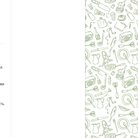
ая
чки
ть.