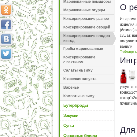
Маринованные помидоры
О р
Маринованные огурцы
Консервирование разное
Из арома
изделия, 
Консервирование овощей
(бекмес) 
сушат, ва
Консервирование плодов
и ягод
получает
ванили.
Грибы маринованные
Таблица м
Консервирование
Инг
с пектином
Салаты на зиму
Квашеная капуста
уксус ви
Варенье
вода
2/2
с
Компоты на зиму
сахар
1/2
груши
3
ки
Бутерброды
Закуски
Супы
Для
Основные блюда