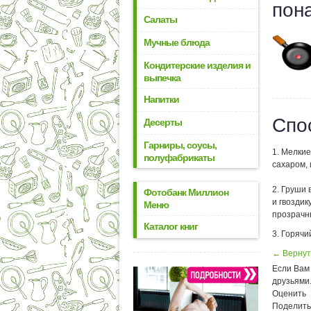
пон
Салаты
Мучные блюда
Кондитерские изделия и
выпечка
Напитки
Спо
Десерты
Гарниры, соусы,
1. Мелки
полуфабрикаты
сахаром, 
2. Груши
Фотобанк Миллион
и гвоздик
Меню
прозрачны
Каталог книг
3. Горячи
← Вернут
Если Вам 
друзьями
Оценить
Поделить