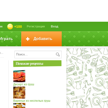
+100
он
Регистрация
Вход
Играть
Добавить
ш
Похожие рецепты
Десерт из груш
Варенье из неспелых груш