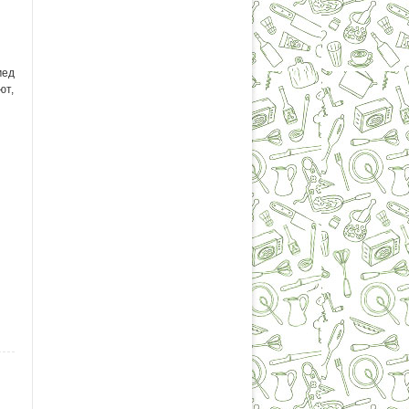
мед
ют,