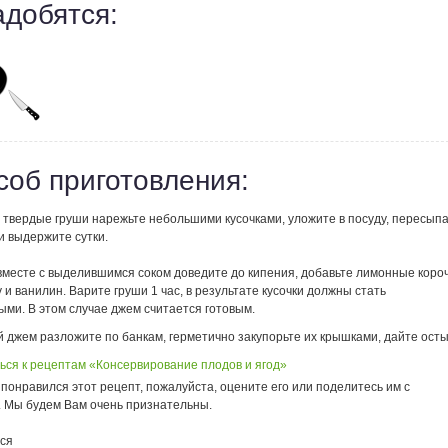
адобятся:
соб приготовления:
е твердые груши нарежьте небольшими кусочками, уложите в посуду, пересып
и выдержите сутки.
 вместе с выделившимся соком доведите до кипения, добавьте лимонные коро
у и ванилин. Варите груши 1 час, в результате кусочки должны стать
ми. В этом случае джем считается готовым.
й джем разложите по банкам, герметично закупорьте их крышками, дайте осты
ься к рецептам «Консервирование плодов и ягод»
понравился этот рецепт, пожалуйста, оцените его или поделитесь им с
. Мы будем Вам очень признательны.
ся