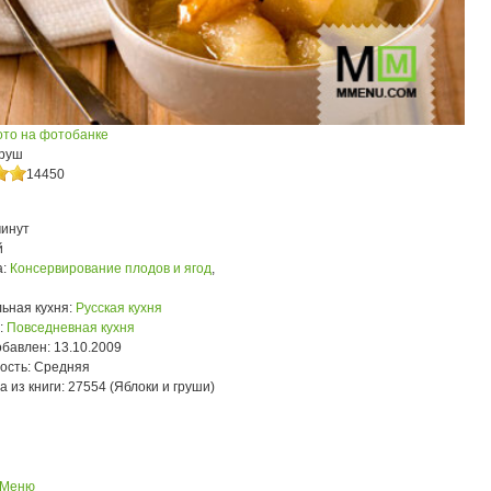
ото на фотобанке
груш
14450
минут
й
:
Консервирование плодов и ягод
,
ьная кухня:
Русская кухня
:
Повседневная кухня
обавлен:
13.10.2009
ость:
Средняя
а из книги:
27554 (Яблоки и груши)
 Меню