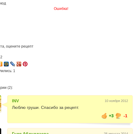
 код
Ошибка!
та, оцените рецепт
12
лились: 1
ии (2):
INV
10 ноября 2012
Люблю груши. Спасибо за рецепт.
+3
-1
Гуля Абдуллаева
28 августа 2014