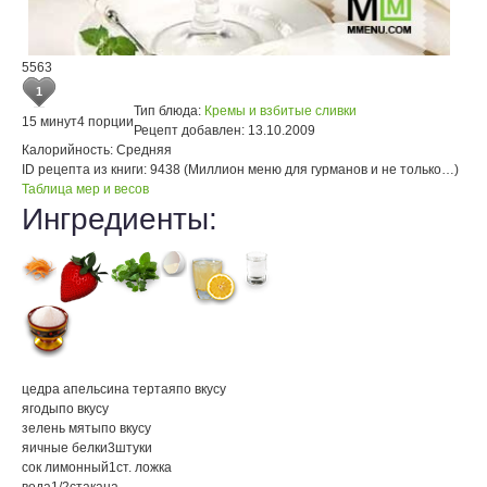
5563
1
Тип блюда:
Кремы и взбитые сливки
15 минут
4 порции
Рецепт добавлен:
13.10.2009
Калорийность:
Средняя
ID рецепта из книги:
9438 (Миллион меню для гурманов и не только…)
Таблица мер и весов
Ингредиенты:
цедра апельсина тертая
по вкусу
ягоды
по вкусу
зелень мяты
по вкусу
яичные белки
3
штуки
сок лимонный
1
ст. ложка