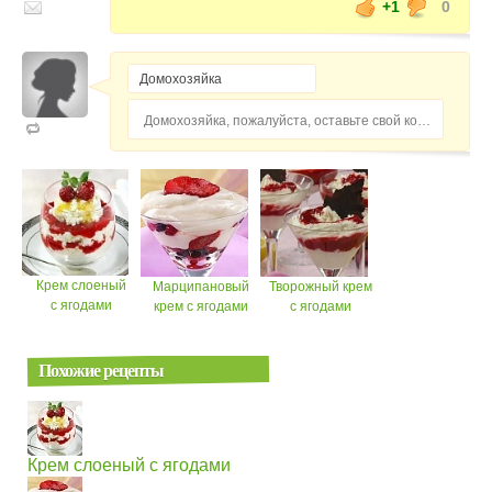
+1
0
Домохозяйка, пожалуйста, оставьте свой комментарий...
Крем слоеный
Марципановый
Творожный крем
с ягодами
крем с ягодами
с ягодами
Похожие рецепты
Крем слоеный с ягодами