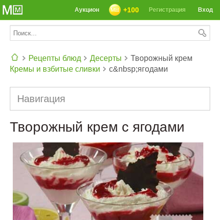
+100
Аукцион
Регистрация
Вход
Рецепты блюд
Десерты
Творожный крем
Кремы и взбитые сливки
с&nbsp;ягодами
СЕГОДНЯ: 39142 РЕЦЕПТА
Навигация
Творожный крем с ягодами