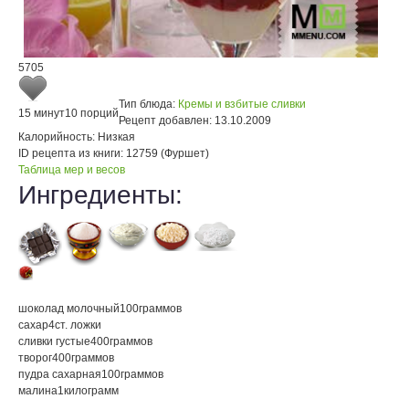
5705
Тип блюда:
Кремы и взбитые сливки
15 минут
10 порций
Рецепт добавлен:
13.10.2009
Калорийность:
Низкая
ID рецепта из книги:
12759 (Фуршет)
Таблица мер и весов
Ингредиенты:
шоколад молочный
100
граммов
сахар
4
ст. ложки
сливки густые
400
граммов
творог
400
граммов
пудра сахарная
100
граммов
малина
1
килограмм