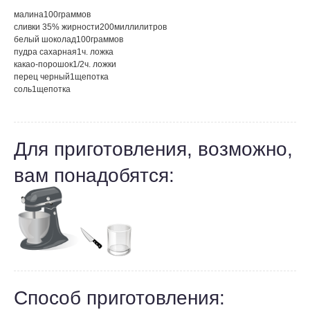
малина
100
граммов
сливки 35% жирности
200
миллилитров
белый шоколад
100
граммов
пудра сахарная
1
ч. ложка
какао-порошок
1/2
ч. ложки
перец черный
1
щепотка
соль
1
щепотка
Для приготовления, возможно,
вам понадобятся:
Способ приготовления: