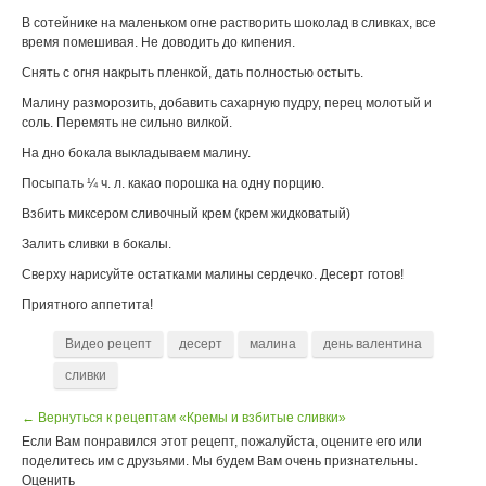
В сотейнике на маленьком огне растворить шоколад в сливках, все
время помешивая. Не доводить до кипения.
Снять с огня накрыть пленкой, дать полностью остыть.
Малину разморозить, добавить сахарную пудру, перец молотый и
соль. Перемять не сильно вилкой.
На дно бокала выкладываем малину.
Посыпать ¼ ч. л. какао порошка на одну порцию.
Взбить миксером сливочный крем (крем жидковатый)
Залить сливки в бокалы.
Сверху нарисуйте остатками малины сердечко. Десерт готов!
Приятного аппетита!
Видео рецепт
десерт
малина
день валентина
сливки
← Вернуться к рецептам «Кремы и взбитые сливки»
Если Вам понравился этот рецепт, пожалуйста, оцените его или
поделитесь им с друзьями. Мы будем Вам очень признательны.
Оценить