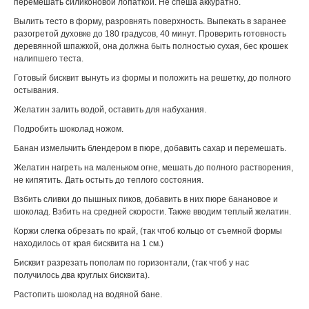
перемешать силиконовой лопаткой. Не спеша аккуратно.
Вылить тесто в форму, разровнять поверхность. Выпекать в заранее
разогретой духовке до 180 градусов, 40 минут. Проверить готовность
деревянной шпажкой, она должна быть полностью сухая, бес крошек
налипшего теста.
Готовый бисквит вынуть из формы и положить на решетку, до полного
остывания.
Желатин залить водой, оставить для набухания.
Подробить шоколад ножом.
Банан измельчить блендером в пюре, добавить сахар и перемешать.
Желатин нагреть на маленьком огне, мешать до полного растворения,
не кипятить. Дать остыть до теплого состояния.
Взбить сливки до пышных пиков, добавить в них пюре банановое и
шоколад. Взбить на средней скорости. Также вводим теплый желатин.
Коржи слегка обрезать по край, (так чтоб кольцо от съемной формы
находилось от края бисквита на 1 см.)
Бисквит разрезать пополам по горизонтали, (так чтоб у нас
получилось два круглых бисквита).
Растопить шоколад на водяной бане.