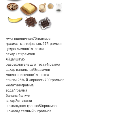
мука пшеничная
75
граммов
крахмал картофельный
75
граммов
цедра лимона
1
ч. ложка
сахар
175
граммов
яйца
4
штуки
разрыхлитель для теста
4
грамма
сахар ванильный
8
граммов
масло сливочное
1
ч. ложка
сливки 25%-й жирности
700
граммов
желатин
4
грамма
вода
4
грамма
бананы
4
штуки
сахар
2
ст. ложки
шоколадная крошка
50
граммов
шоколад темный
60
граммов