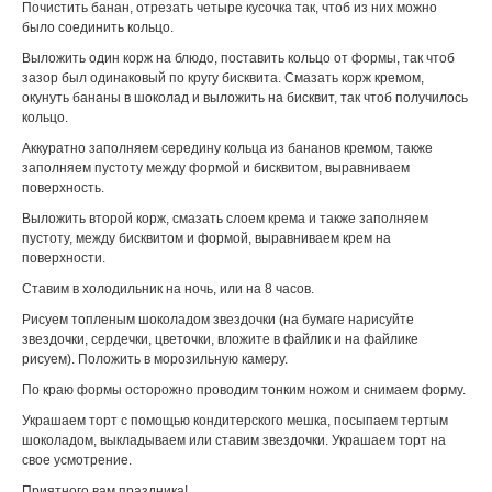
Почистить банан, отрезать четыре кусочка так, чтоб из них можно
было соединить кольцо.
Выложить один корж на блюдо, поставить кольцо от формы, так чтоб
зазор был одинаковый по кругу бисквита. Смазать корж кремом,
окунуть бананы в шоколад и выложить на бисквит, так чтоб получилось
кольцо.
Аккуратно заполняем середину кольца из бананов кремом, также
заполняем пустоту между формой и бисквитом, выравниваем
поверхность.
Выложить второй корж, смазать слоем крема и также заполняем
пустоту, между бисквитом и формой, выравниваем крем на
поверхности.
Ставим в холодильник на ночь, или на 8 часов.
Рисуем топленым шоколадом звездочки (на бумаге нарисуйте
звездочки, сердечки, цветочки, вложите в файлик и на файлике
рисуем). Положить в морозильную камеру.
По краю формы осторожно проводим тонким ножом и снимаем форму.
Украшаем торт с помощью кондитерского мешка, посыпаем тертым
шоколадом, выкладываем или ставим звездочки. Украшаем торт на
свое усмотрение.
Приятного вам праздника!