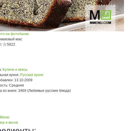
ото на фотобанке
 маковый кекс
5822
:
Куличи и кексы
ьная кухня:
Русская кухня
обавлен:
13.10.2009
ость:
Средняя
а из книги:
3469 (Любимые русские блюда)
 Меню
ер и весов
редиенты: