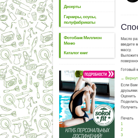
Десерты
Гарниры, соусы,
полуфабрикаты
Спо
Фотобанк Миллион
Масло ра
Меню
введите м
массу.
Каталог книг
Выложите
поверхнос
Готовый к
← Вернут
Если Вам 
друзьями
Оценить
Поделить
Получить
Печать
1
2
3