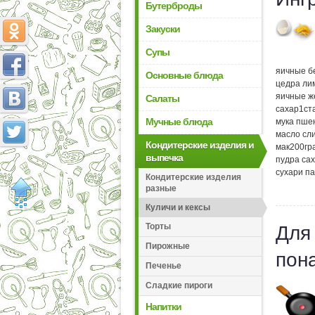
Бутерброды
Закуски
Супы
яичные б
Основные блюда
цедра ли
яичные ж
Салаты
сахар
1
ст
Мучные блюда
мука пше
масло сл
Кондитерские изделия и
мак
200
гр
выпечка
пудра са
сухари п
Кондитерские изделия
разные
Куличи и кексы
Торты
Для
Пирожные
пон
Печенье
Сладкие пироги
Напитки