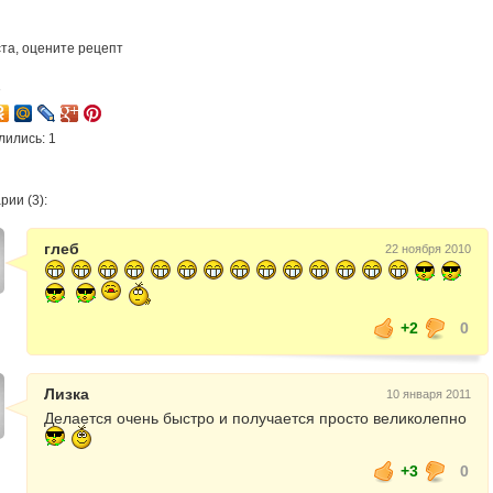
та, оцените рецепт
3
лились: 1
ии (3):
глеб
22 ноября 2010
+2
0
Лизка
10 января 2011
Делается очень быстро и получается просто великолепно
+3
0