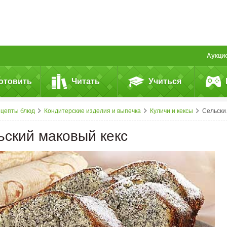
Аукци
отовить
Читать
Учиться
ецепты блюд
Кондитерские изделия и выпечка
Куличи и кексы
Сельский маковый кекс
ьский маковый кекс