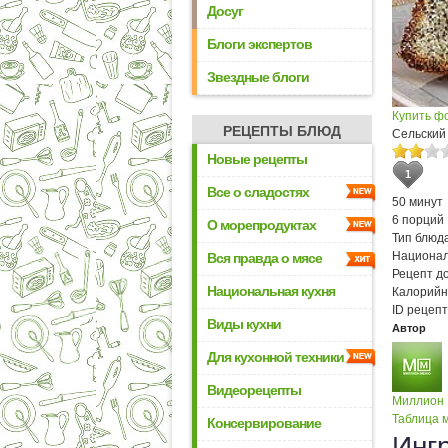
Досуг
Блоги экспертов
Звездные блоги
Купить ф
РЕЦЕПТЫ БЛЮД
Сельский
Новые рецепты
1
Все о сладостях
50 минут
6 порций
О морепродуктах
Тип блюда
Национал
Вся правда о мясе
Рецепт д
Национальная кухня
Калорийн
ID рецепт
Виды кухни
Автор
Для кухонной техники
Видеорецепты
Миллион
Таблица м
Консервирование
Инг