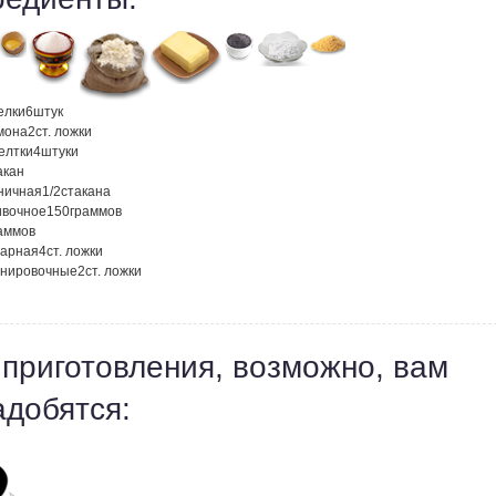
елки
6
штук
мона
2
ст. ложки
елтки
4
штуки
акан
ничная
1/2
стакана
ивочное
150
граммов
аммов
харная
4
ст. ложки
анировочные
2
ст. ложки
 приготовления, возможно, вам
адобятся: