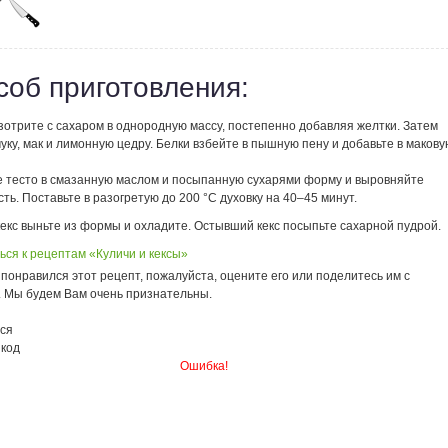
соб приготовления:
зотрите с сахаром в однородную массу, постепенно добавляя желтки. Затем
уку, мак и лимонную цедру. Белки взбейте в пышную пену и добавьте в макову
 тесто в смазанную маслом и посыпанную сухарями форму и выровняйте
ть. Поставьте в разогретую до 200 °С духовку на 40–45 минут.
екс выньте из формы и охладите. Остывший кекс посыпьте сахарной пудрой.
ься к рецептам «Куличи и кексы»
понравился этот рецепт, пожалуйста, оцените его или поделитесь им с
. Мы будем Вам очень признательны.
ся
 код
Ошибка!