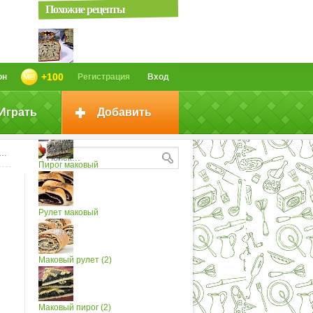
Похожие рецепты
Маковый кекс на йогурте
+100
он
Регистрация
Вход
Играть
Добавить
Маковый крем
Пирог маковый
Рулет маковый
Маковый рулет (2)
Маковый пирог (2)