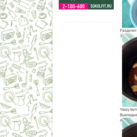
Разделить
3
Чашу мул
Выкладыва
4