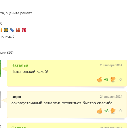
та, оцените рецепт
36
лились: 5
рии (16):
Наталья
23 января 2014
Пышненький какой!
+8
0
вера
24 января 2014
сократ,отличный рецепт-и готовиться быстро.спасибо
+8
0