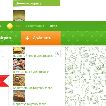
Похожие рецепты
Лимонный кекс в мультиварке
+100
он
Регистрация
Вход
Играть
Добавить
Кекс ореховый в мультиварке
е
Лимонный кекс В мультиварке -...
Вкусный рис в мультиварке
Бефстроганов в мультиварке
Шарлотка в мультиварке