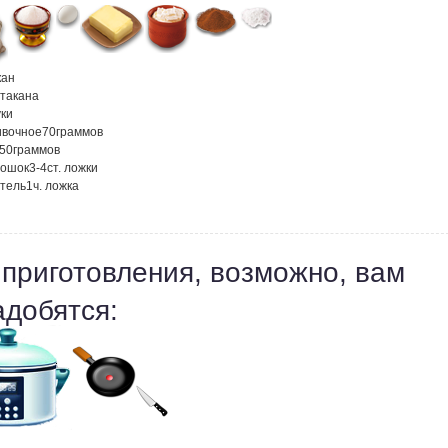
кан
стакана
ки
ивочное
70
граммов
50
граммов
рошок
3-4
ст. ложки
тель
1
ч. ложка
 приготовления, возможно, вам
адобятся: