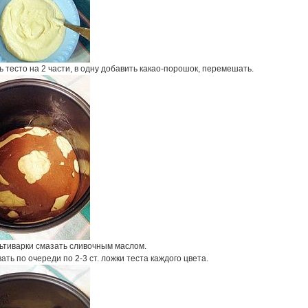
 тесто на 2 части, в одну добавить какао-порошок, перемешать.
ьтиварки смазать сливочным маслом.
ть по очереди по 2-3 ст. ложки теста каждого цвета.