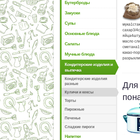
Бутерброды
Закуски
Супы
мука
1
ста
сахар
3/4
Основные блюда
яйца
4
шту
масло сл
Салаты
сметана
1
какао-по
Мучные блюда
разрыхли
Кондитерские изделия и
выпечка
Кондитерские изделия
Для
разные
Куличи и кексы
пон
Торты
Пирожные
Печенье
Сладкие пироги
Напитки