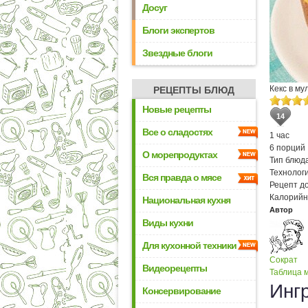
Досуг
Блоги экспертов
Звездные блоги
Кекс в му
РЕЦЕПТЫ БЛЮД
Новые рецепты
14
Все о сладостях
1 час
6 порций
О морепродуктах
Тип блюда
Технологи
Вся правда о мясе
Рецепт д
Калорийн
Национальная кухня
Автор
Виды кухни
Для кухонной техники
Сократ
Видеорецепты
Таблица м
Инг
Консервирование