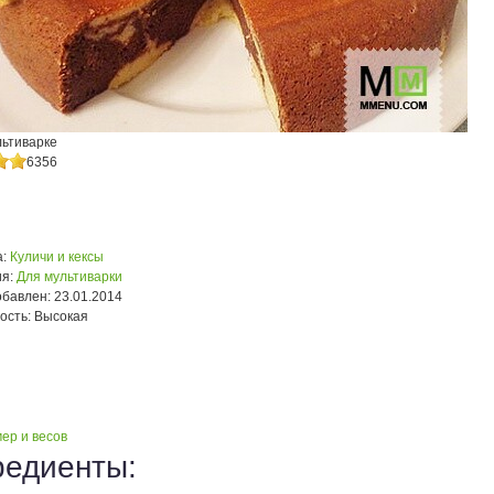
льтиварке
6356
:
Куличи и кексы
я:
Для мультиварки
обавлен:
23.01.2014
ость:
Высокая
ер и весов
редиенты: