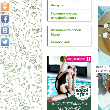
Десерты
1
Гарниры, соусы,
полуфабрикаты
Фотобанк Миллион
Меню
Каталог книг
Взбить я
Всыпать м
2