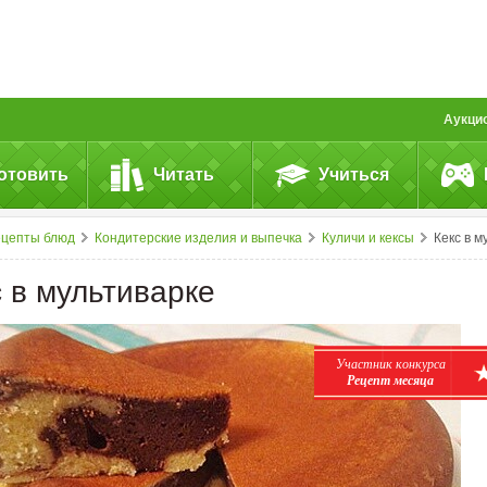
Аукци
отовить
Читать
Учиться
ецепты блюд
Кондитерские изделия и выпечка
Куличи и кексы
Кекс в мультиварк
с в мультиварке
Участник конкурса
Рецепт месяца