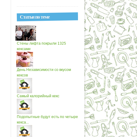
Статьи по теме
Стены лифта покрыли 1325
кексами
День Независимости со вкусом
кексов
Самый калорийный кекс
Подопытные будут есть по четыре
кекса...