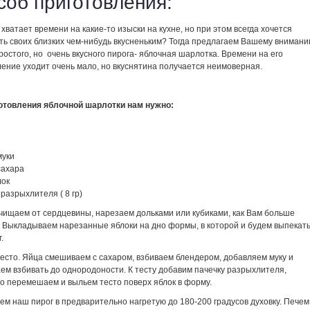
соб приготовления:
 хватает времени на какие-то изыски на кухне, но при этом всегда хочется
ть своих близких чем-нибудь вкусненьким? Тогда предлагаем Вашему вниман
остого, но очень вкусного пирога- яблочная шарлотка. Времени на его
ение уходит очень мало, но вкуснятина получается неимоверная.
отовления яблочной шарлотки нам нужно:
муки
сахара
лок
 разрыхлителя ( 8 гр)
очищаем от сердцевины, нарезаем дольками или кубиками, как Вам больше
. Выкладываем нарезанные яблоки на дно формы, в которой и будем выпекат
.
тесто. Яйца смешиваем с сахаром, взбиваем блендером, добавляем муку и
ем взбивать до однородоности. К тесту добавим пачечку разрыхлителя,
о перемешаем и выльем тесто поверх яблок в форму.
м наш пирог в предварительно нагретую до 180-200 градусов духовку. Печем