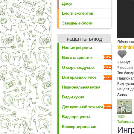
Досуг
Блоги экспертов
Звездные блоги
РЕЦЕПТЫ БЛЮД
Яблочная
Новые рецепты
1
Все о сладостях
? минут
О морепродуктах
? порций
Тип блюда
Вся правда о мясе
Национал
Вид кухни
Национальная кухня
Рецепт д
Автор
Виды кухни
Для кухонной техники
Видеорецепты
Тори
Таблица м
Консервирование
Инг