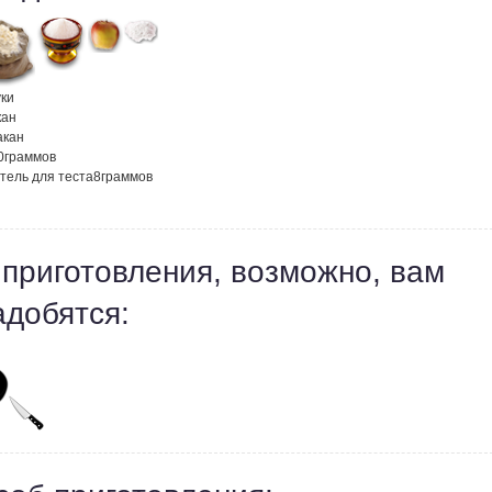
ки
кан
акан
0
граммов
тель для теста
8
граммов
 приготовления, возможно, вам
адобятся: