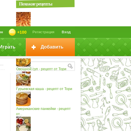
Похожие рецепты
Яблочная шарлотка - рецепт от...
+100
он
Регистрация
Вход
Играть
Добавить
Яблочная шарлотка
Овощной суп - рецепт от Тори
Гурьевская каша - рецепт от Тори
Американские панкейки - рецепт
от...