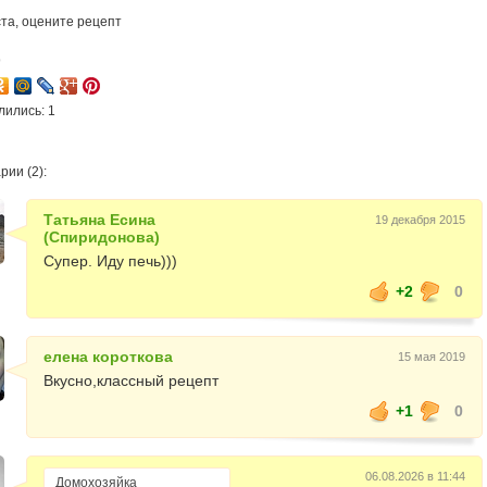
та, оцените рецепт
9
лились: 1
ии (2):
Татьяна Есина
19 декабря 2015
(Спиридонова)
Супер. Иду печь)))
+2
0
елена короткова
15 мая 2019
Вкусно,классный рецепт
+1
0
06.08.2026 в 11:44