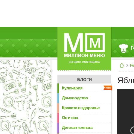
Г
СЕГОДНЯ: 39142 РЕЦЕПТА
Р
Ябл
БЛОГИ
Кулинария
Домоводство
Красота и здоровье
Он и она
Детская комната