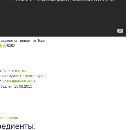
 шарлотка - рецепт от Тори
5352
:
Куличи и кексы
ьная кухня:
Немецкая кухня
:
Повседневная кухня
обавлен:
15.08.2015
ер и весов
редиенты: