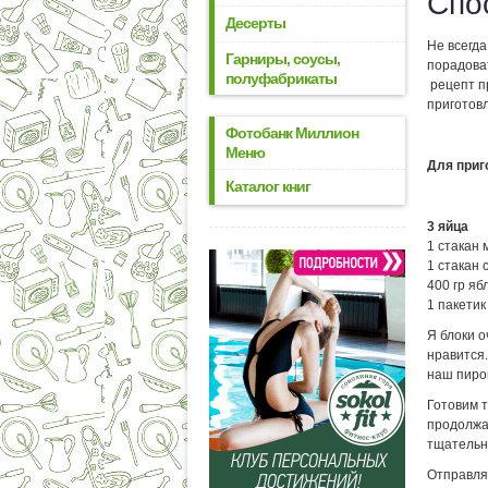
Спо
Десерты
Не всегда
Гарниры, соусы,
порадова
полуфабрикаты
рецепт пр
приготовл
Фотобанк Миллион
Меню
Для приг
Каталог книг
3 яйца
1 стакан 
1 стакан 
400 гр яб
1 пакетик
Я блоки 
нравится
наш пирог
Готовим 
продолжа
тщательн
Отправляе