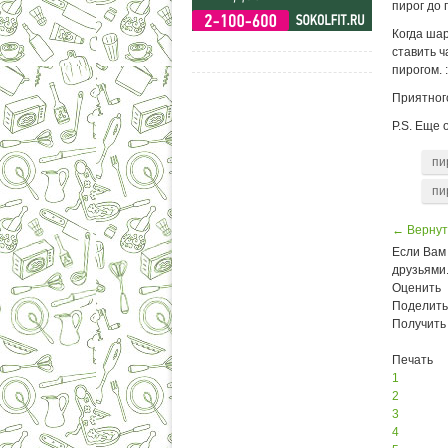
пирог до 
Когда ша
ставить ч
пирогом. :
Приятного
P.S. Еще 
пи
пи
← Вернут
Если Вам 
друзьями
Оценить
Поделить
Получить
Печать
1
2
3
4