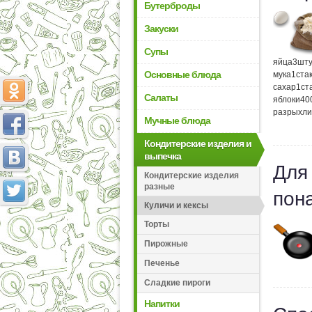
Бутерброды
Закуски
Супы
яйца
3
шту
Основные блюда
мука
1
ста
сахар
1
ст
Салаты
яблоки
40
разрыхли
Мучные блюда
Кондитерские изделия и
выпечка
Для
Кондитерские изделия
разные
пон
Куличи и кексы
Торты
Пирожные
Печенье
Сладкие пироги
Напитки