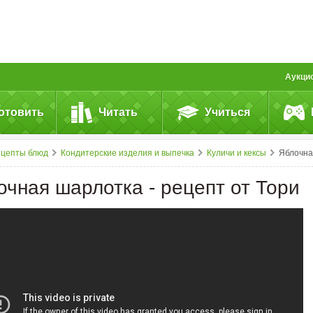
Аукци
отовить
Читать
Учиться
ецепты блюд
Кондитерские изделия и выпечка
Куличи и кексы
Яблочная шарлотка - рецепт от Тори
очная шарлотка - рецепт от Тори