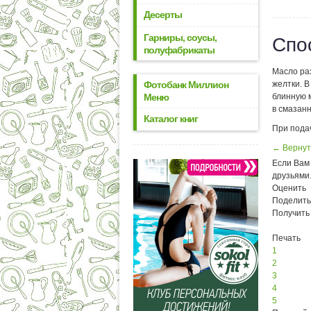
Десерты
Гарниры, соусы,
Спо
полуфабрикаты
Масло ра
Фотобанк Миллион
желтки. В
Меню
блинную 
в смазан
Каталог книг
При подач
← Вернут
Если Вам 
друзьями
Оценить
Поделить
Получить
Печать
1
2
3
4
5