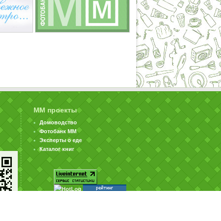
ММ проекты
Домоводство
Фотобанк ММ
Эксперты о еде
Каталог книг
© ООО «Издательство «Миллион Меню» 2002