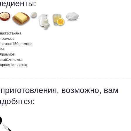
редиенты:
нная
3
стакана
0
граммов
ивочное
150
граммов
ки
0
граммов
нный
1
ч. ложка
харная
1
ст. ложка
 приготовления, возможно, вам
адобятся: