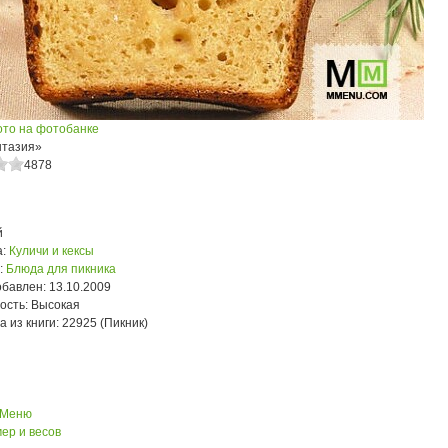
ото на фотобанке
нтазия»
4878
й
:
Куличи и кексы
:
Блюда для пикника
обавлен:
13.10.2009
ость:
Высокая
а из книги:
22925 (Пикник)
 Меню
ер и весов