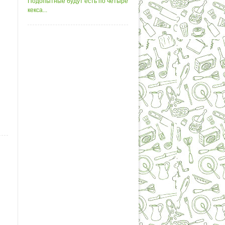
Подопытные будут есть по четыре
кекса...