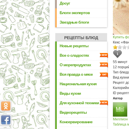
Досуг
Блоги экспертов
Звездные блоги
Купить ф
РЕЦЕПТЫ БЛЮД
Кекс «Фа
Новые рецепты
1
Все о сладостях
55 минут
О морепродуктах
12 порци
Тип блюда
Вся правда о мясе
Вид кухни
Рецепт д
Национальная кухня
Калорийн
Виды кухни
ID рецепт
Автор
Для кухонной техники
Видеорецепты
Миллион
Консервирование
Таблица м