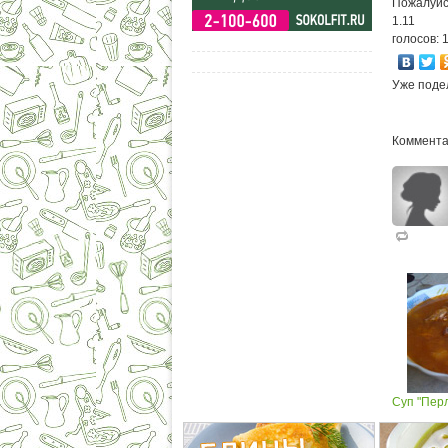
Пожалуйс
1.11
голосов: 
Уже поде
Коммента
Суп "Пер