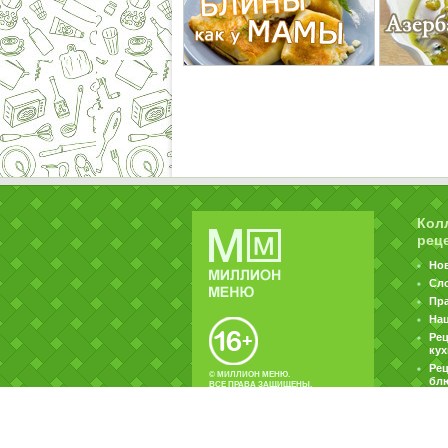
Кол
рец
Но
Сл
Пр
На
Ре
ку
Рец
© МИЛЛИОН МЕНЮ.
бл
ВСЕ ПРАВА ЗАЩИЩЕНЫ.
|
|
Контакты
Пользовательское соглашение
Об