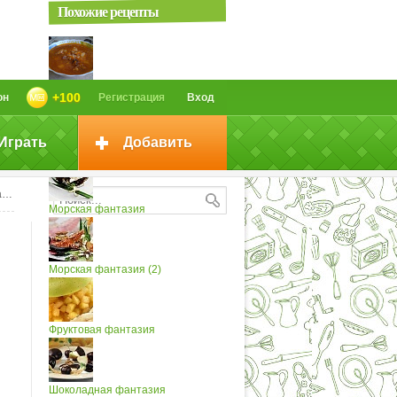
Похожие рецепты
Суп "Перловая фантазия"
+100
он
Регистрация
Вход
Играть
Добавить
Морская фантазия (3)
»
Морская фантазия
Морская фантазия (2)
Фруктовая фантазия
Шоколадная фантазия