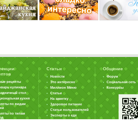
лекции
Статьи
Общение
ептов
Новости
Форум
вые рецепты
Это интересно
Социальная сеть
оварь кулинара
Миллион Меню
Конкурсы
аздничный стол
Статьи
циональная кухня
На заметку
цепты по видам
Здоровое питание
хни
Статьи пользователей
епты по типам
Эксперты о еде
юд
|
|
|
ратная связь
Карта сайта
Реклама на сайте
Вакансии