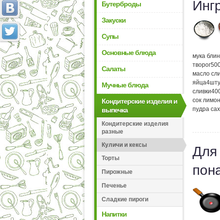
Инг
Бутерброды
Закуски
Супы
Основные блюда
мука бли
творог
50
Салаты
масло сл
яйца
4
шту
Мучные блюда
сливки
40
сок лимо
Кондитерские изделия и
пудра са
выпечка
Кондитерские изделия
разные
Куличи и кексы
Для
Торты
пон
Пирожные
Печенье
Сладкие пироги
Напитки