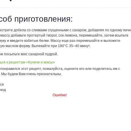
соб приготовления:
зотрите добела со сливками сгущенными с сахаром, добавляя по одному яич
 массу добавьте протертый творог, сок лимона, перемешайте, затем всыпьте
муку и введите взбитые белки. Массу еще раз перемешайте и выложите
ную маслом форму. Выпекайте при 180°С 35–40 минут.
е посыпьте кекс сахарной пудрой.
ься к рецептам «Куличи и кексы»
понравился этот рецепт, пожалуйста, оцените его или поделитесь им с
. Мы будем Вам очень признательны.
ся
 код
Ошибка!