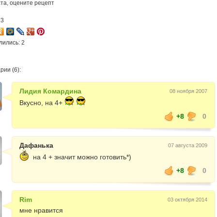
та, оцените рецепт
13
лились: 2
ии (6):
Лидия Комардина
08 ноября 2007
Вкусно, на 4+
+8
0
Дафанька
07 августа 2009
на 4 + значит можно готовить*)
+8
0
Rim
03 октября 2014
мне нравится