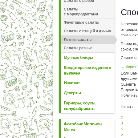
Салаты с рыбой
Салаты
Спо
с морепродуктами
Фруктовые салаты
Нарезанн
от цедры
Салаты с птицей и дичью
сока и ох
Летние салаты
Перед по
Салаты разные
соком, с
Мучные блюда
Сливки п
← Вернут
Кондитерские изделия и
выпечка
Если Вам 
друзьями
Напитки
Оценить
Поделить
Десерты
Получить
Гарниры, соусы,
Печать
полуфабрикаты
1
2
3
Фотобанк Миллион
4
Меню
5