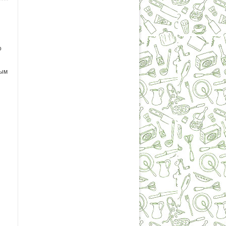
о
ным