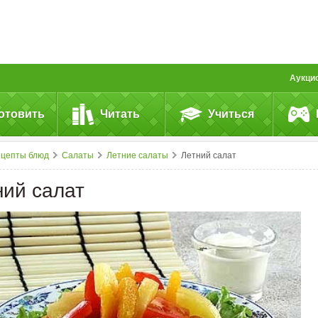
Аукци
отовить
Читать
Учиться
ецепты блюд
Салаты
Летние салаты
Летний салат
ний салат