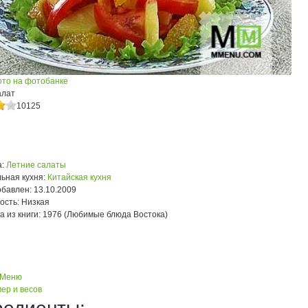
ото на фотобанке
алат
10125
:
Летние салаты
ьная кухня:
Китайская кухня
обавлен:
13.10.2009
ость:
Низкая
а из книги:
1976 (Любимые блюда Востока)
 Меню
ер и весов