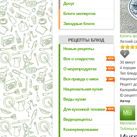
Досуг
Блоги экспертов
Звездные блоги
Купить ф
РЕЦЕПТЫ БЛЮД
Летний с
Новые рецепты
2
Все о сладостях
30 минут
4 порции
О морепродуктах
Тип блюда
Вся правда о мясе
Национал
Рецепт д
Национальная кухня
Калорийн
ID рецепт
Виды кухни
Автор
Для кухонной техники
Видеорецепты
Миллион
Таблица м
Консервирование