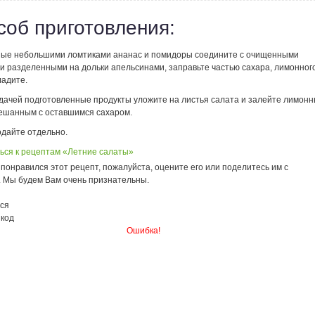
соб приготовления:
ые небольшими ломтиками ананас и помидоры соедините с очищенными
 и разделенными на дольки апельсинами, заправьте частью сахара, лимонног
ладите.
дачей подготовленные продукты уложите на листья салата и залейте лимон
мешанным с оставшимся сахаром.
одайте отдельно.
ься к рецептам «Летние салаты»
понравился этот рецепт, пожалуйста, оцените его или поделитесь им с
. Мы будем Вам очень признательны.
ся
 код
Ошибка!