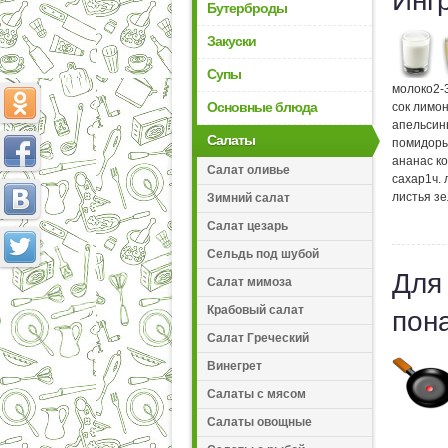
Инг
Бутерброды
Закуски
Супы
молоко
2-
Основные блюда
сок лимо
апельсин
Салаты
помидор
ананас к
Салат оливье
сахар
1
ч.
листья з
Зимний салат
Салат цезарь
Сельдь под шубой
Для
Салат мимоза
Крабовый салат
пон
Салат Греческий
Винегрет
Салаты с мясом
Салаты овощные