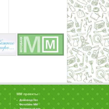
ММ проекты
Домоводство
Фотобанк ММ
Эксперты о еде