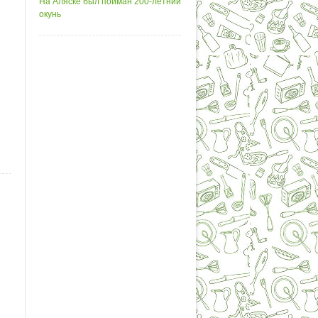
На Аляске был пойман 200-летний
окунь