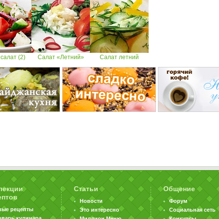
салат (2)
Салат «Летний»
Салат летний
лекции
Статьи
Общение
ептов
Новости
Форум
вые рецепты
Это интересно
Социальная сеть
оварь кулинара
Миллион Меню
Конкурсы