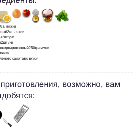
редиенты:
3
ст. ложки
нный
2
ст. ложки
ы
2
штуки
ы
2
штуки
онсервированный
250
граммов
 ложка
еленого салата
по вкусу
 приготовления, возможно, вам
адобятся: