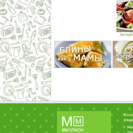
Летний 
Кол
рец
Но
Сл