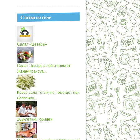
Статьи по теме
Салат «Цезарь»
Салат Цезарь с лобстером от
Жана-Франсуа...
Кресс-салат отлично помогает при
болезнях...
100-летний юбилей