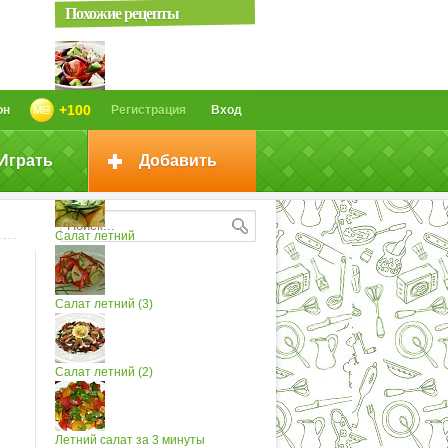
Похожие рецепты
Летний салат (2)
+100
он
Регистрация
Вход
Играть
Добавить
Салат «Летний»
Салат летний
Салат летний (3)
Салат летний (2)
Летний салат за 3 минуты