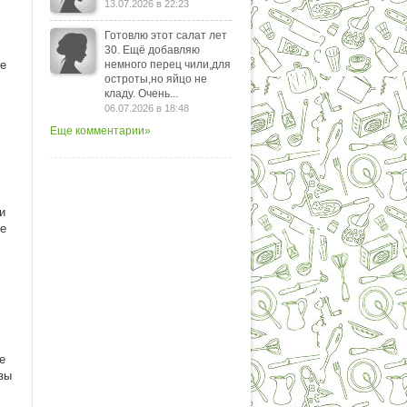
13.07.2026 в 22:23
Готовлю этот салат лет
30. Ещё добавляю
ие
немного перец чили,для
остроты,но яйцо не
кладу. Очень...
06.07.2026 в 18:48
Еще комментарии»
и
те
е
зы