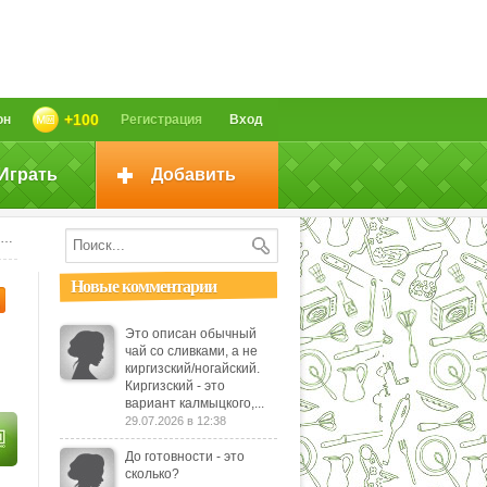
+100
он
Регистрация
Вход
Играть
Добавить
Новые комментарии
Это описан обычный
чай со сливками, а не
киргизский/ногайский.
Киргизский - это
вариант калмыцкого,...
29.07.2026 в 12:38
До готовности - это
сколько?