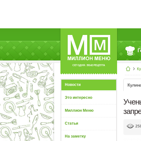
Г
СЕГОДНЯ: 39142 РЕЦЕПТА
К
Новости
Кулин
Это интересно
Учены
запр
Миллион Меню
Статьи
25
На заметку