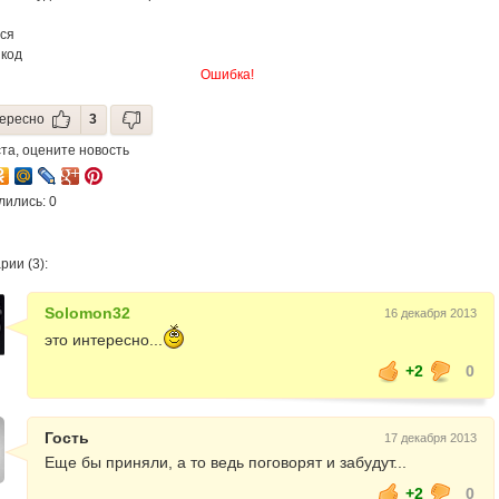
РЕСТОРАНА&ОТЕЛ
ся
 код
Ошибка!
ересно
3
та, оцените новость
лились: 0
ии (3):
Solomon32
16 декабря 2013
это интересно...
+2
0
Гость
17 декабря 2013
Еще бы приняли, а то ведь поговорят и забудут...
+2
0