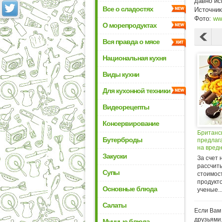
давно ис
Все о сладостях
Источни
Фото:
ww
О морепродуктах
Вся правда о мясе
Национальная кухня
Виды кухни
Для кухонной техники
Видеорецепты
Консервирование
Британс
Бутерброды
предлаг
на вред
питания
Закуски
За счет 
рассчит
Супы
стоимос
продукто
Основные блюда
ученые..
Салаты
Если Вам 
друзьями
Мучные блюда