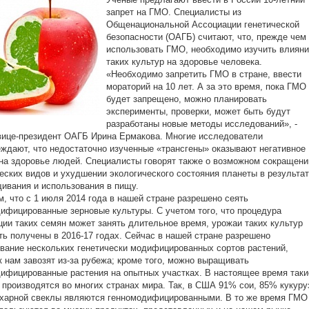
запрет на ГМО. Специалисты из
Общенациональной Ассоциации генетической
безопасности (ОАГБ) считают, что, прежде чем
использовать ГМО, необходимо изучить влиян
таких культур на здоровье человека.
«Необходимо запретить ГМО в стране, ввести
мораторий на 10 лет. А за это время, пока ГМО
будет запрещено, можно планировать
эксперименты, проверки, может быть будут
разработаны новые методы исследований», -
вице-президент ОАГБ Ирина Ермакова. Многие исследователи
ждают, что недостаточно изученные «трансгены» оказывают негативное
на здоровье людей. Специалисты говорят также о возможном сокращени
еских видов и ухудшении экологического состояния планеты в результа
ивания и использования в пищу.
, что с 1 июля 2014 года в нашей стране разрешено сеять
ифицированные зерновые культуры. С учетом того, что процедура
ции таких семян может занять длительное время, урожаи таких культур
ть получены в 2016-17 годах. Сейчас в нашей стране разрешено
вание нескольких генетически модифицированных сортов растений,
к нам завозят из-за рубежа; кроме того, можно выращивать
ифицированные растения на опытных участках. В настоящее время таки
 производятся во многих странах мира. Так, в США 91% сои, 85% кукуру
харной свеклы являются генномодифицированными. В то же время ГМО