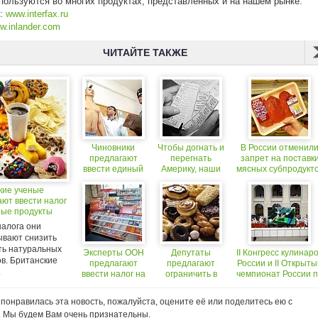
пользуются во многих продуктах, представленных и на нашем рынке.
к:
www.interfax.ru
w.inlander.com
ЧИТАЙТЕ ТАКЖЕ
Чиновники
Чтобы догнать и
В России отменил
предлагают
перегнать
запрет на поставк
ввести единый
Америку, наши
мясных субпродукт
индекс здоровья
чиновники
из Великобритани
кие ученые
для россиян
предлагают...
ают ввести налог
ввести
ные продукты
продуктовые
карточки
налога они
ывают снизить
ть натуральных
Эксперты ООН
Депутаты
II Конгресс кулинар
в. Британские
предлагают
предлагают
России и II Открыты
.
ввести налог на
ограничить в
чемпионат России 
газировку и
России продажу
поварскому искусст
другую
опасных
на Международно
понравилась эта новость, пожалуйста, оцените её или поделитесь ею с
«нездоровую
продуктов
Кулинарном Салон
. Мы будем Вам очень признательны.
пищу»
«МИР