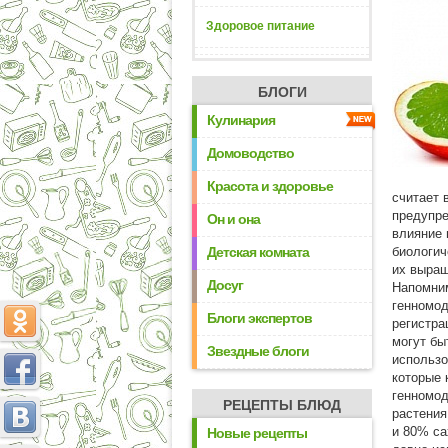
Здоровое питание
БЛОГИ
Кулинария
Домоводство
Красота и здоровье
считает 
предупре
Он и она
влияние 
Детская комната
биологич
их выращ
Досуг
Напомним
генномод
Блоги экспертов
регистра
могут бы
Звездные блоги
использо
которые 
генномод
РЕЦЕПТЫ БЛЮД
растения
и 80% са
Новые рецепты