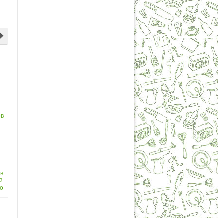
и
и
ов
и
ов
й
по
ву
м
е