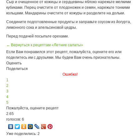
Сыр и очищенное от кожицы и сердцевины яблоко нарежьте мелкими
кубиками. Перец очистите от плодоножек и семян, нарежьте тонкими
кольцами. Мандарины очистите от кожуры и разделите на дольки.
Соедините подготовленные продукты и заправьте соусом из йогурта,
лимонного сока и апельсиновой цедры.
Перед подачей посыпьте орехами.
← Вернуться к рецептам «Летние салаты»
Если Вам понравился этот рецепт, пожалуйста, оцените его или
поделитесь им с друзьями. Мы будем Вам очень признательны.
Оценить
Поделиться
Ошибка!
1
2
3
4
5
Пожалуйста, оцените рецепт
2.65
голосов: 6
Уже поделились: 2