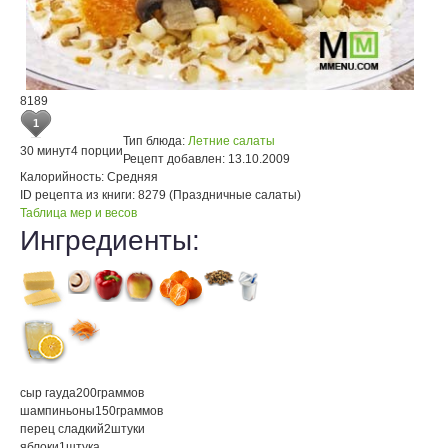
8189
1
Тип блюда:
Летние салаты
30 минут
4 порции
Рецепт добавлен:
13.10.2009
Калорийность:
Средняя
ID рецепта из книги:
8279 (Праздничные салаты)
Таблица мер и весов
Ингредиенты:
сыр гауда
200
граммов
шампиньоны
150
граммов
перец сладкий
2
штуки
яблоки
1
штука