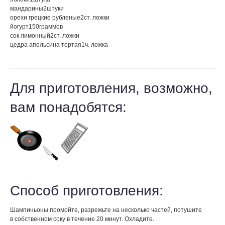
мандарины
2
штуки
орехи грецкие рубленые
2
ст. ложки
йогурт
150
граммов
сок лимонный
2
ст. ложки
цедра апельсина тертая
1
ч. ложка
Для приготовления, возможно,
вам понадобятся:
Способ приготовления:
Шампиньоны промойте, разрежьте на несколько частей, потушите
в собственном соку в течение 20 минут. Охладите.