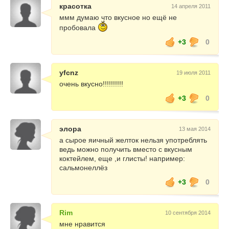
красотка
14 апреля 2011
ммм думаю что вкусное но ещё не
пробовала
+3
0
yfcnz
19 июля 2011
очень вкусно!!!!!!!!!!
+3
0
элора
13 мая 2014
а сырое яичный желток нельзя употреблять
ведь можно получить вместо с вкусным
коктейлем, еще ,и глисты! например:
сальмонеллёз
+3
0
Rim
10 сентября 2014
мне нравится