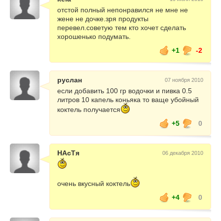
отстой полный непонравился не мне не
жене не дочке.зря продукты
перевел.советую тем кто хочет сделать
хорошенько подумать.
+1
-2
руслан
07 ноября 2010
если добавить 100 гр водочки и пивка 0.5
литров 10 капель коньяка то ваще убойный
коктель получается
+5
0
НАсТя
06 декабря 2010
очень вкусный коктель
+4
0