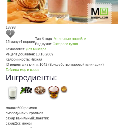
18798
2
Тип блюда:
Молочные коктейли
15 минут
4 порции
Вид кухни:
Экспресс-кухня
Технология:
Для миксера
Рецепт добавлен:
13.10.2009
Калорийность:
Низкая
ID рецепта из книги:
1042 (Волшебство мировой кулинарии)
Таблица мер и весов
Ингредиенты:
молоко
600
граммов
смородина
250
граммов
сахар ванильный
1
пакетик
сахар
2
ст. ложки