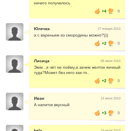
ничего получилось
+4
0
Юлечка
27 января 2010
а с вареньем из смородины можно?)))
+2
0
Лисица
08 июня 2010
Эмм...я чёт не пойму,а зачем желток яичный
туда?Может без него как-то..
+2
0
Иван
14 июня 2010
А напиток вкусный
+3
0
kela
19 июля 2010