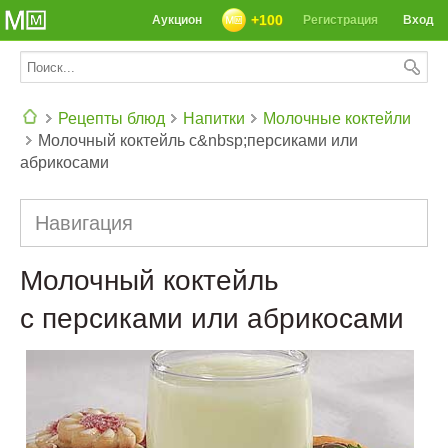
+100
Аукцион
Регистрация
Вход
Рецепты блюд
Напитки
Молочные коктейли
Молочный коктейль с&nbsp;персиками или
СЕГОДНЯ: 39142 РЕЦЕПТА
абрикосами
Навигация
Молочный коктейль
с персиками или абрикосами