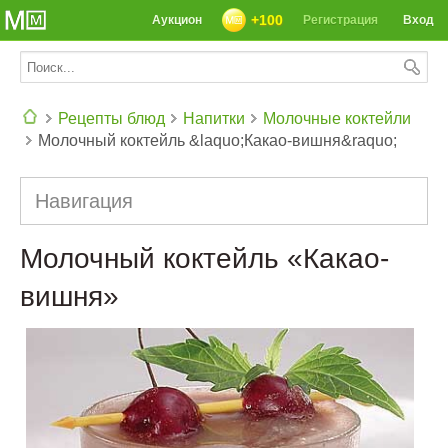
+100
Аукцион
Регистрация
Вход
Рецепты блюд
Напитки
Молочные коктейли
Молочный коктейль &laquo;Какао-вишня&raquo;
СЕГОДНЯ: 39142 РЕЦЕПТА
Навигация
Молочный коктейль «Какао-
вишня»