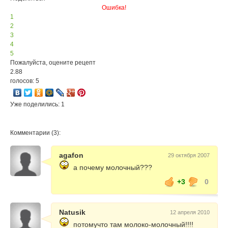
Ошибка!
1
2
3
4
5
Пожалуйста, оцените рецепт
2.88
голосов: 5
Уже поделились: 1
Комментарии (3):
agafon
29 октября 2007
а почему молочный???
+3
0
Natusik
12 апреля 2010
потомучто там молоко-молочный!!!!