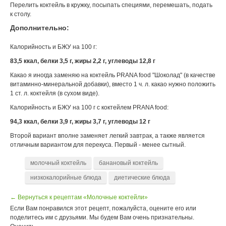
Перелить коктейль в кружку, посыпать специями, перемешать, подать
к столу.
Дополнительно:
Калорийность и БЖУ на 100 г:
83,5 ккал, белки 3,5 г, жиры 2,2 г, углеводы 12,8 г
Какао я иногда заменяю на коктейль PRANA food "Шоколад" (в качестве
витаминно-минеральной добавки), вместо 1 ч. л. какао нужно положить
1 ст. л. коктейля (в сухом виде).
Калорийность и БЖУ на 100 г с коктейлем PRANA food:
94,3 ккал, белки 3,9 г, жиры 3,7 г, углеводы 12 г
Второй вариант вполне заменяет легкий завтрак, а также является
отличным вариантом для перекуса. Первый - менее сытный.
молочный коктейль
банановый коктейль
низкокалорийные блюда
диетические блюда
← Вернуться к рецептам «Молочные коктейли»
Если Вам понравился этот рецепт, пожалуйста, оцените его или
поделитесь им с друзьями. Мы будем Вам очень признательны.