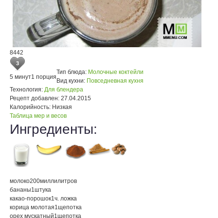
8442
3
Тип блюда:
Молочные коктейли
5 минут
1 порция
Вид кухни:
Повседневная кухня
Технология:
Для блендера
Рецепт добавлен:
27.04.2015
Калорийность:
Низкая
Таблица мер и весов
Ингредиенты:
молоко
200
миллилитров
бананы
1
штука
какао-порошок
1
ч. ложка
корица молотая
1
щепотка
орех мускатный
1
щепотка