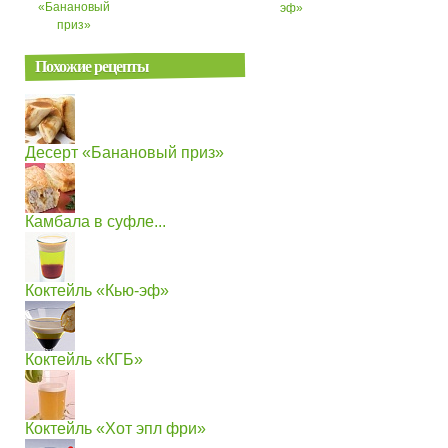
«Банановый
эф»
приз»
Похожие рецепты
Десерт «Банановый приз»
Камбала в суфле...
Коктейль «Кью-эф»
Коктейль «КГБ»
Коктейль «Хот эпл фри»