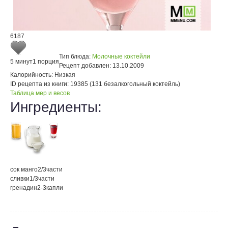
6187
Тип блюда:
Молочные коктейли
5 минут
1 порция
Рецепт добавлен:
13.10.2009
Калорийность:
Низкая
ID рецепта из книги:
19385 (131 безалкогольный коктейль)
Таблица мер и весов
Ингредиенты:
сок манго
2/3
части
сливки
1/3
части
гренадин
2-3
капли