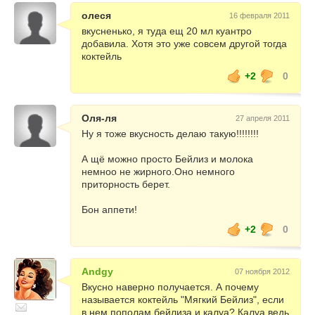
олеся
16 февраля 2011
вкусненько, я туда ещ 20 мл куантро
добавила. Хотя это уже совсем другой тогда
коктейль
+2
0
Оля-ля
27 апреля 2011
Ну я тоже вкусность делаю такую!!!!!!!!
А щё можно просто Бейлиз и молока
немноо не жирного.Оно немного
приторность берет.
Бон аппети!
+2
0
Andgy
07 ноября 2012
Вкусно наверно получается. А почему
называется коктейль "Мягкий Бейлиз", если
в нем пополам бейлиза и калуа? Калуа ведь