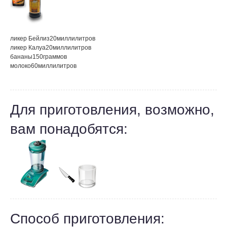
ликер Бейлиз
20
миллилитров
ликер Калуа
20
миллилитров
бананы
150
граммов
молоко
60
миллилитров
Для приготовления, возможно,
вам понадобятся:
Способ приготовления: