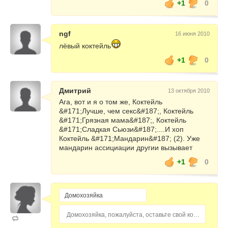
+1
0
ngf
16 июня 2010
лёвый коктейль
+1
0
Дмитрий
13 октября 2010
Ага, вот и я о том же, Коктейль
&#171;Лучше, чем секс&#187;, Коктейль
&#171;Грязная мама&#187;, Коктейль
&#171;Сладкая Сьюзи&#187;....И хоп
Коктейль &#171;Мандарин&#187; (2). Уже
мандарин ассициации другии вызывает
+1
0
Домохозяйка, пожалуйста, оставьте свой комментарий...