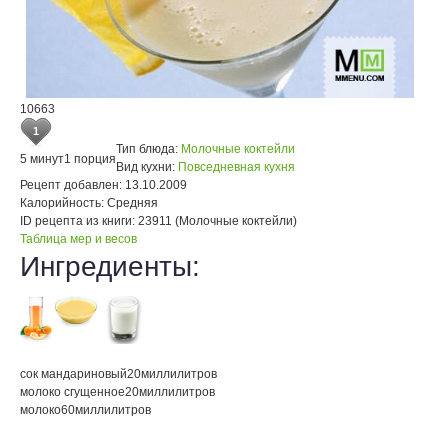
10663
1
Тип блюда:
Молочные коктейли
5 минут
1 порция
Вид кухни:
Повседневная кухня
Рецепт добавлен:
13.10.2009
Калорийность:
Средняя
ID рецепта из книги:
23911 (Молочные коктейли)
Таблица мер и весов
Ингредиенты:
сок мандариновый
20
миллилитров
молоко сгущенное
20
миллилитров
молоко
60
миллилитров