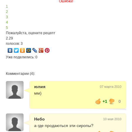
Ошибка!
1
2
3
4
5
Пожалуйста, оцените рецепт
2.29
голосов: 3
Уже поделились: 0
Комментарии (4):
юлия
07 марта 2010
мм)
+1
0
Небо
10 мая 2010
а где продаються эти сиропы?