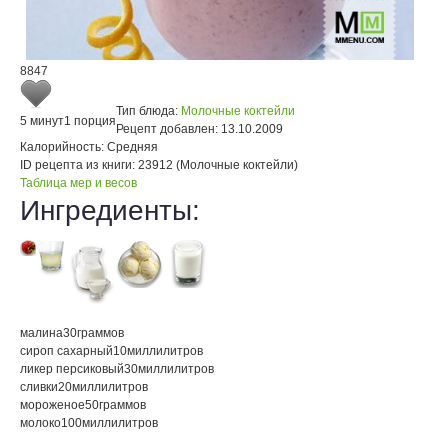
8847
Тип блюда:
Молочные коктейли
5 минут
1 порция
Рецепт добавлен:
13.10.2009
Калорийность:
Средняя
ID рецепта из книги:
23912 (Молочные коктейли)
Таблица мер и весов
Ингредиенты:
малина
30
граммов
сироп сахарный
10
миллилитров
ликер персиковый
30
миллилитров
сливки
20
миллилитров
мороженое
50
граммов
молоко
100
миллилитров