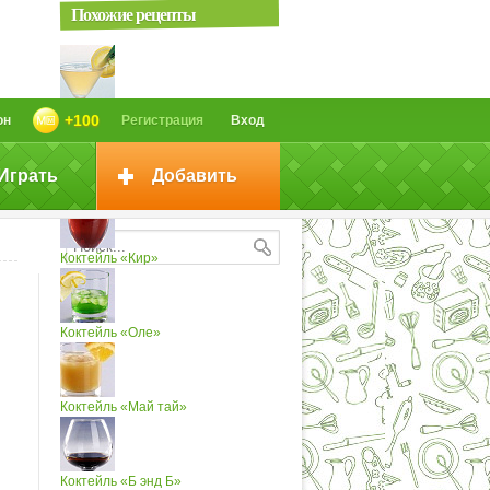
Похожие рецепты
Коктейль «Май-тай»
+100
он
Регистрация
Вход
Играть
Добавить
Коктейль «Роб Рой»
Коктейль «Кир»
Коктейль «Оле»
Коктейль «Май тай»
Коктейль «Б энд Б»