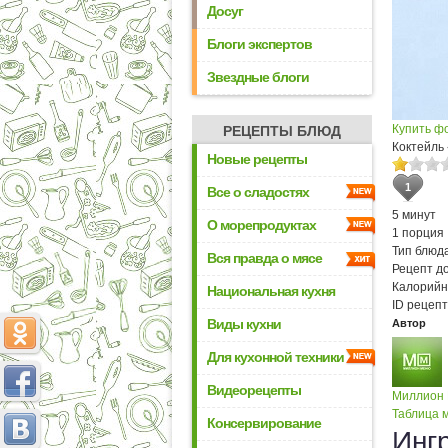
Досуг
Блоги экспертов
Звездные блоги
Купить ф
РЕЦЕПТЫ БЛЮД
Коктейль
Новые рецепты
1
Все о сладостях
5 минут
О морепродуктах
1 порция
Тип блюда
Вся правда о мясе
Рецепт д
Калорийн
Национальная кухня
ID рецепт
Виды кухни
Автор
Для кухонной техники
Видеорецепты
Миллион
Таблица м
Консервирование
Инг