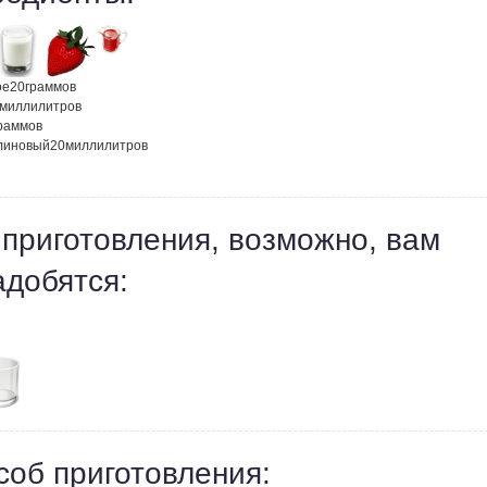
ое
20
граммов
миллилитров
раммов
линовый
20
миллилитров
 приготовления, возможно, вам
адобятся:
соб приготовления: