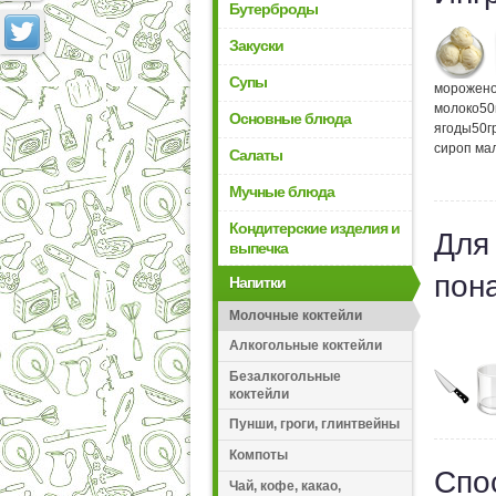
Бутерброды
Закуски
Супы
морожен
молоко
50
Основные блюда
ягоды
50
г
сироп ма
Салаты
Мучные блюда
Кондитерские изделия и
Для
выпечка
пон
Напитки
Молочные коктейли
Алкогольные коктейли
Безалкогольные
коктейли
Пунши, гроги, глинтвейны
Компоты
Спо
Чай, кофе, какао,