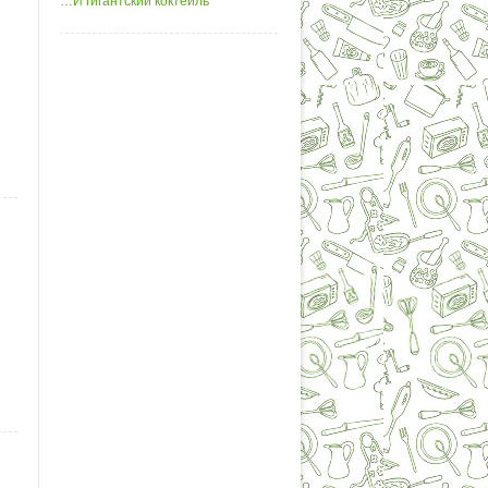
…И гигантский коктейль