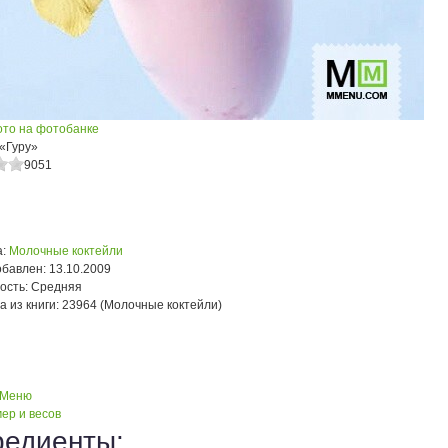
ото на фотобанке
 «Гуру»
9051
:
Молочные коктейли
обавлен:
13.10.2009
ость:
Средняя
а из книги:
23964 (Молочные коктейли)
 Меню
ер и весов
редиенты: