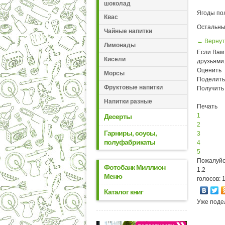
шоколад
Ягоды по
Квас
Остальные
Чайные напитки
← Вернут
Лимонады
Если Вам 
Кисели
друзьями
Оценить
Морсы
Поделить
Фруктовые напитки
Получить
Напитки разные
Печать
1
Десерты
2
Гарниры, соусы,
3
полуфабрикаты
4
5
Пожалуйс
Фотобанк Миллион
1.2
Меню
голосов: 
Каталог книг
Уже поде