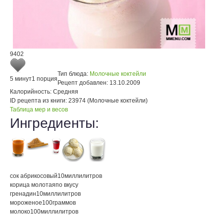
9402
Тип блюда:
Молочные коктейли
5 минут
1 порция
Рецепт добавлен:
13.10.2009
Калорийность:
Средняя
ID рецепта из книги:
23974 (Молочные коктейли)
Таблица мер и весов
Ингредиенты:
сок абрикосовый
10
миллилитров
корица молотая
по вкусу
гренадин
10
миллилитров
мороженое
100
граммов
молоко
100
миллилитров